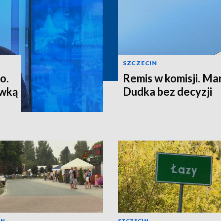
SZCZECIN
o.
Remis w komisji. M
ewką
Dudka bez decyzji
IN
SZCZECIN