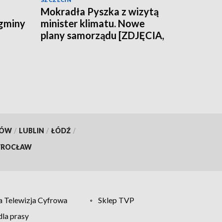
Mokradła Pyszka z wizytą
 gminy
minister klimatu. Nowe
plany samorządu [ZDJĘCIA,
WIDEO]
KÓW
/
LUBLIN
/
ŁÓDŹ
/
ROCŁAW
 Telewizja Cyfrowa
Sklep TVP
la prasy