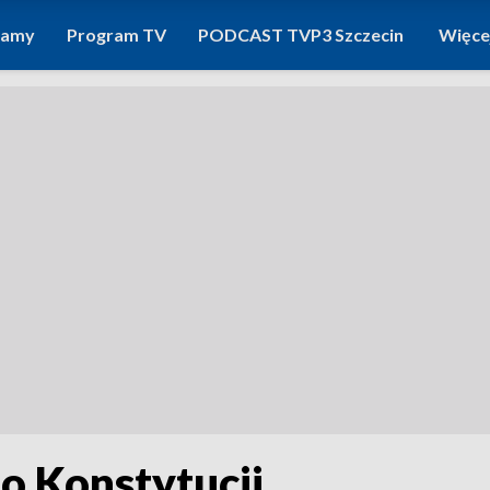
ramy
Program TV
PODCAST TVP3 Szczecin
Więce
to Konstytucji