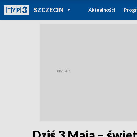
POWRÓT DO
SZCZECIN
Aktualności
Prog
TVP REGIONY
Dziś 3 Maja – świę