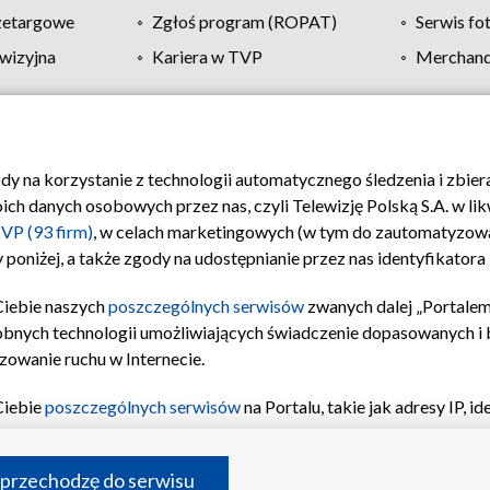
zetargowe
Zgłoś program (ROPAT)
Serwis fo
wizyjna
Kariera w TVP
Merchandi
Polityka prywatności
Moje zgody
Pomoc
Biuro re
ody na korzystanie z technologii automatycznego śledzenia i zbie
 danych osobowych przez nas, czyli Telewizję Polską S.A. w likw
VP (93 firm)
, w celach marketingowych (w tym do zautomatyzow
 poniżej, a także zgody na udostępnianie przez nas identyfikator
Ciebie naszych
poszczególnych serwisów
zwanych dalej „Portalem
obnych technologii umożliwiających świadczenie dopasowanych i be
zowanie ruchu w Internecie.
Ciebie
poszczególnych serwisów
na Portalu, takie jak adresy IP, 
sach Portalu czy historia odwiedzin będą przetwarzane przez TV
ji: przechowywania informacji na urządzeniu lub dostęp do nich,
©2026 Telewizja Polska S.A. w likwidacji
 przechodzę do serwisu
enia profilu spersonalizowanych treści, wyboru spersonalizowany