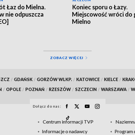
t Łaz do Mielna.
Koniec sporu o Łazy.
w nie odpuszcza
Miejscowość wróci do
EO]
Mielno
ZOBACZ WIĘCEJ
SZCZ
/
GDAŃSK
/
GORZÓW WLKP.
/
KATOWICE
/
KIELCE
/
KRA
N
/
OPOLE
/
POZNAŃ
/
RZESZÓW
/
SZCZECIN
/
WARSZAWA
/
W
Dołącz do nas:
Centrum informacji TVP
Naziemna
Informacje o nadawcy
Program d