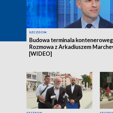
SZCZECIN
Budowa terminala konteneroweg
Rozmowa z Arkadiuszem March
[WIDEO]
SZCZECIN
SZCZEC