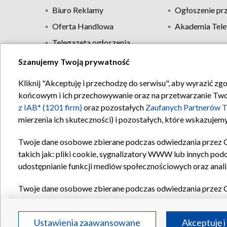
Biuro Reklamy
Ogłoszenie pr
Oferta Handlowa
Akademia Tele
Telegazeta ogłoszenia
Szanujemy Twoją prywatność
Regulamin TVP
Kliknij "Akceptuję i przechodzę do serwisu", aby wyrazić zg
końcowym i ich przechowywanie oraz na przetwarzanie Twoich
z IAB* (1201 firm)
oraz pozostałych
Zaufanych Partnerów T
mierzenia ich skuteczności) i pozostałych, które wskazujemy
Twoje dane osobowe zbierane podczas odwiedzania przez 
takich jak: pliki cookie, sygnalizatory WWW lub innych pod
udostępnianie funkcji mediów społecznościowych oraz anali
Twoje dane osobowe zbierane podczas odwiedzania przez 
plików cookie, informacje o Twoich wyszukiwaniach w serwi
Partnerów TVP
dla realizacji następujących celów i funkc
Ustawienia zaawansowane
Akceptuję i
reklam, tworzenia profilu spersonalizowanych reklam, tworz