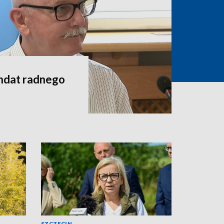
andat radnego
SZCZECIN