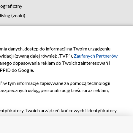
tograficzny
sing (znaki)
klamy
Kontakt
rania danych, dostęp do informacji na Twoim urządzeniu
idacji (zwaną dalej również „TVP”),
Zaufanych Partnerów
anego dopasowania reklam do Twoich zainteresowań i
a PPID do Google.
”, w tym informacje zapisywane za pomocą technologii
zpiecznych usług, personalizację treści oraz reklam,
identyfikatory Twoich urządzeń końcowych i identyfikatory
P,
Zaufanych Partnerów z IAB
oraz pozostałych
Zaufanych
 wyboru podstawowych reklam, wyboru spersonalizowanych
ch treści, pomiaru wydajności reklam, pomiaru wydajności