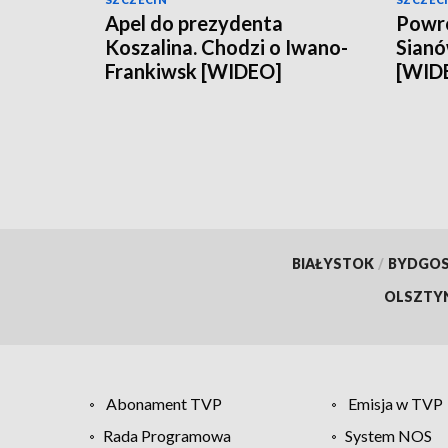
Apel do prezydenta
Powró
Koszalina. Chodzi o Iwano-
Sianó
Frankiwsk [WIDEO]
[WID
BIAŁYSTOK
/
BYDGO
OLSZTY
Abonament TVP
Emisja w TVP
Rada Programowa
System NOS