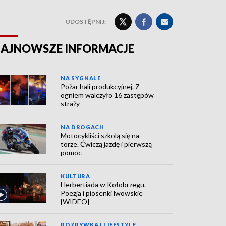
UDOSTĘPNIJ:
AJNOWSZE INFORMACJE
NA SYGNALE
Pożar hali produkcyjnej. Z
ogniem walczyło 16 zastępów
straży
NA DROGACH
Motocykliści szkolą się na
torze. Ćwiczą jazdę i pierwszą
pomoc
KULTURA
Herbertiada w Kołobrzegu.
Poezja i piosenki lwowskie
[WIDEO]
ROZRYWKA I LIFESTYLE