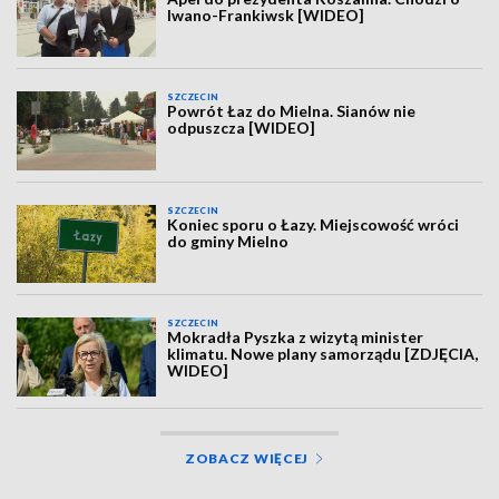
Iwano-Frankiwsk [WIDEO]
SZCZECIN
Powrót Łaz do Mielna. Sianów nie
odpuszcza [WIDEO]
SZCZECIN
Koniec sporu o Łazy. Miejscowość wróci
do gminy Mielno
SZCZECIN
Mokradła Pyszka z wizytą minister
klimatu. Nowe plany samorządu [ZDJĘCIA,
WIDEO]
ZOBACZ WIĘCEJ