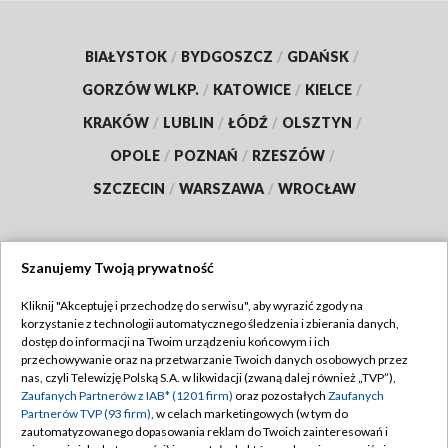
BIAŁYSTOK
/
BYDGOSZCZ
/
GDAŃSK
/
GORZÓW WLKP.
/
KATOWICE
/
KIELCE
/
KRAKÓW
/
LUBLIN
/
ŁÓDŹ
/
OLSZTYN
/
OPOLE
/
POZNAŃ
/
RZESZÓW
/
SZCZECIN
/
WARSZAWA
/
WROCŁAW
Szanujemy Twoją prywatność
Dołącz do nas:
Kliknij "Akceptuję i przechodzę do serwisu", aby wyrazić zgody na
korzystanie z technologii automatycznego śledzenia i zbierania danych,
TVP
dostęp do informacji na Twoim urządzeniu końcowym i ich
Abonament TVP
przechowywanie oraz na przetwarzanie Twoich danych osobowych przez
Regulamin TVP
nas, czyli Telewizję Polską S.A. w likwidacji (zwaną dalej również „TVP”),
Emisja w TVP
Polityka prywatności
Zaufanych Partnerów z IAB* (1201 firm)
oraz pozostałych
Zaufanych
Partnerów TVP (93 firm)
, w celach marketingowych (w tym do
Centrum informacji TVP
Moje zgody
zautomatyzowanego dopasowania reklam do Twoich zainteresowań i