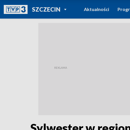
POWRÓT DO
SZCZECIN
Aktualności
Prog
TVP REGIONY
Sylwester w regio