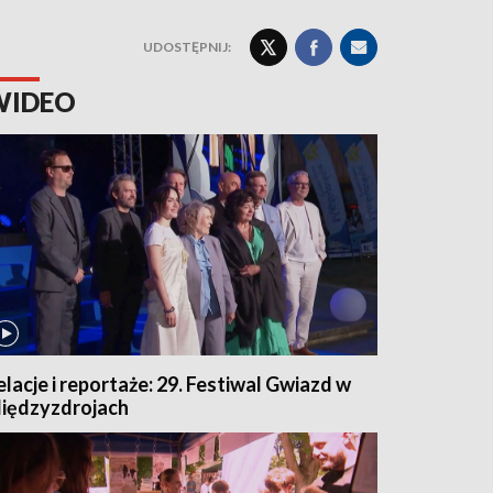
UDOSTĘPNIJ:
WIDEO
elacje i reportaże: 29. Festiwal Gwiazd w
iędzyzdrojach