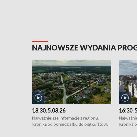
NAJNOWSZE WYDANIA PR
18:30, 5.08.26
16:30, 
Najważniejsze informacje z regionu.
Najważnie
Kronika od poniedziałku do piątku 15:30
Kronika o
(flesz), 16:30 (+ rozmowa), 18:30, 21:30.
(flesz), 
W weekendy i święta 15:30 i 16:30
W weekend