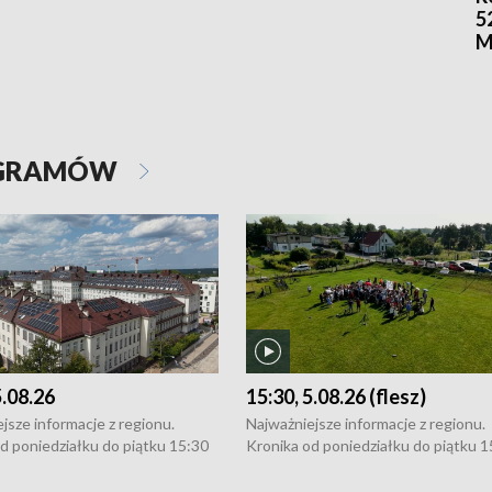
5
M
OGRAMÓW
5.08.26
15:30, 5.08.26 (flesz)
jsze informacje z regionu.
Najważniejsze informacje z regionu.
d poniedziałku do piątku 15:30
Kronika od poniedziałku do piątku 1
16:30 (+ rozmowa), 18:30, 21:30.
(flesz), 16:30 (+ rozmowa), 18:30, 21
y i święta 15:30 i 16:30
W weekendy i święta 15:30 i 16:30