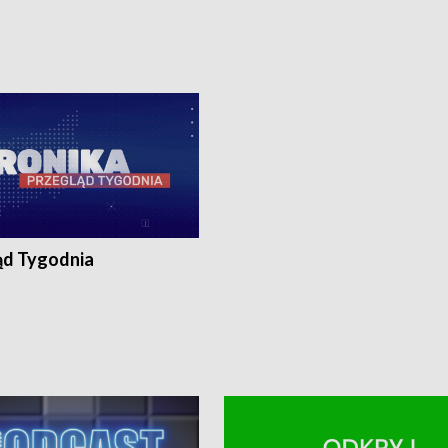
8:30 i 21:30. Dziennikarze czekają
(flesz), 18:30 i 21:30. Dziennikarze c
a zgłoszenia: Szczecin - tel. 91-
na Państwa zgłoszenia: Szczecin - te
0, Koszalin - tel. 94-34-50-054,
4 8-10-400, Koszalin - tel. 94-34-50
ronika@tvp.pl.
e-mail: kronika@tvp.pl.
ąd Tygodnia