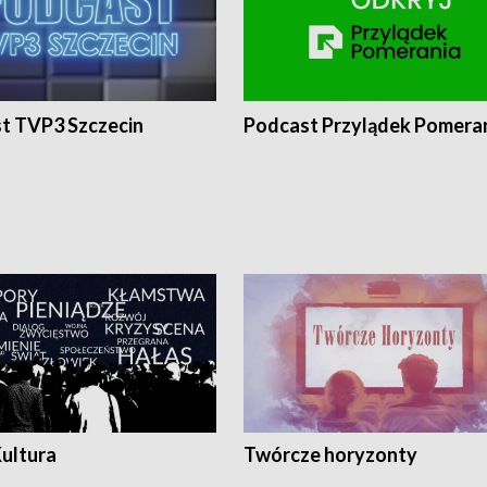
t TVP3 Szczecin
Podcast Przylądek Pomera
Kultura
Twórcze horyzonty