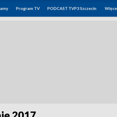
ramy
Program TV
PODCAST TVP3 Szczecin
Więce
nie 2017