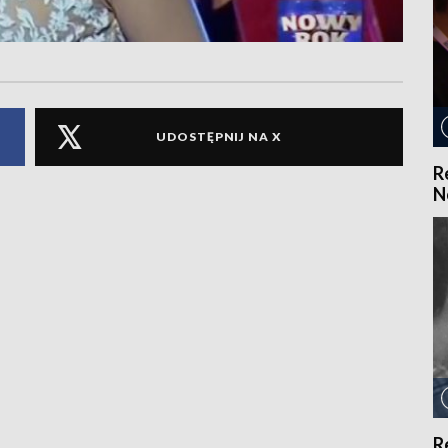
UDOSTĘPNIJ NA X
R
N
R