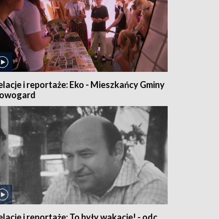
elacje i reportaże: Eko - Mieszkańcy Gminy
owogard
elacje i reportaże: To były wakacje! - odc.