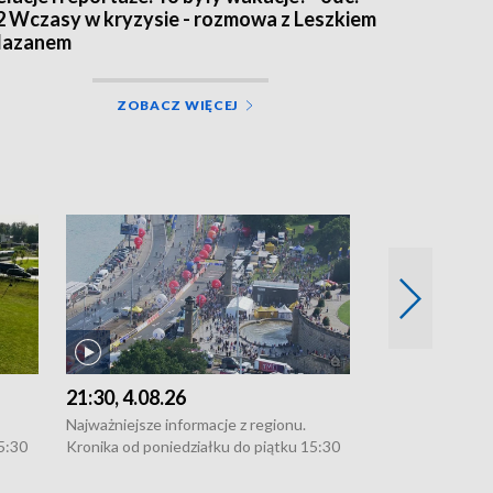
2 Wczasy w kryzysie - rozmowa z Leszkiem
azanem
ZOBACZ WIĘCEJ
21:30, 4.08.26
18:30, 4.08.2
Najważniejsze informacje z regionu.
Najważniejsze in
5:30
Kronika od poniedziałku do piątku 15:30
Kronika od ponie
:30.
(flesz), 16:30 (+ rozmowa), 18:30, 21:30.
(flesz), 16:30 (+
W weekendy i święta 15:30 i 16:30
W weekendy i świ