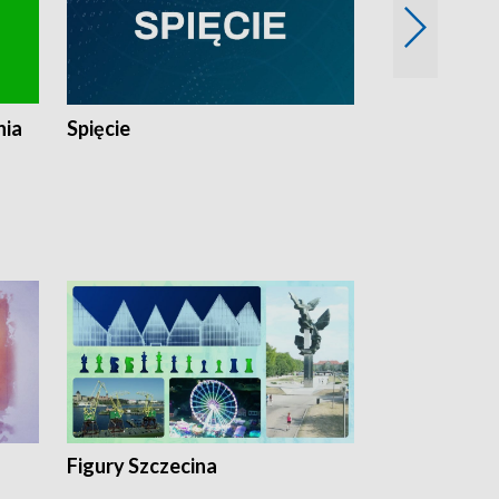
nia
Spięcie
Niedziałkow
Figury Szczecina