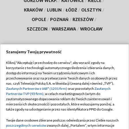
GORZÓW WLKP.
/
KATOWICE
/
KIELCE
/
KRAKÓW
/
LUBLIN
/
ŁÓDŹ
/
OLSZTYN
/
OPOLE
/
POZNAŃ
/
RZESZÓW
/
SZCZECIN
/
WARSZAWA
/
WROCŁAW
Szanujemy Twoją prywatność
Dołącz do nas:
Kliknij "Akceptuję i przechodzę do serwisu", aby wyrazić zgody na
korzystanie z technologii automatycznego śledzenia i zbierania danych,
TVP
dostęp do informacji na Twoim urządzeniu końcowym i ich
Abonament TVP
przechowywanie oraz na przetwarzanie Twoich danych osobowych przez
Regulamin TVP
nas, czyli Telewizję Polską S.A. w likwidacji (zwaną dalej również „TVP”),
Emisja w TVP
Polityka prywatności
Zaufanych Partnerów z IAB* (1201 firm)
oraz pozostałych
Zaufanych
Partnerów TVP (93 firm)
, w celach marketingowych (w tym do
Centrum informacji TVP
Moje zgody
zautomatyzowanego dopasowania reklam do Twoich zainteresowań i
mierzenia ich skuteczności) i pozostałych, które wskazujemy poniżej, a
Naziemna Telewizja Cyfrowa
Pomoc
także zgody na udostępnianie przez nas identyfikatora PPID do Google.
Sklep TVP
Biuro reklamy
Twoje dane osobowe zbierane podczas odwiedzania przez Ciebie naszych
Rada Programowa
Kontakt
poszczególnych serwisów
zwanych dalej „Portalem”, w tym informacje