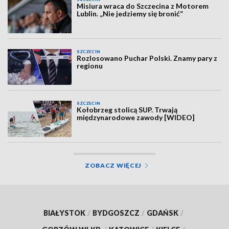
Misiura wraca do Szczecina z Motorem
Lublin. „Nie jedziemy się bronić”
SZCZECIN
Rozlosowano Puchar Polski. Znamy pary z
regionu
SZCZECIN
Kołobrzeg stolicą SUP. Trwają
międzynarodowe zawody [WIDEO]
ZOBACZ WIĘCEJ
BIAŁYSTOK
/
BYDGOSZCZ
/
GDAŃSK
/