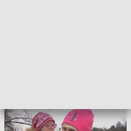
POWRÓT DO
SZCZECIN
TVP REGIONY
Pobiegli dla Hani
2018-01-01
Beata Oleś / kb