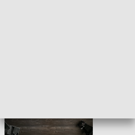
Z indeksem w ręku
Droga po suk
HISTORIA