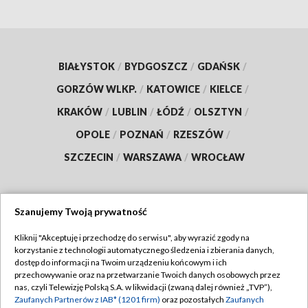
BIAŁYSTOK
/
BYDGOSZCZ
/
GDAŃSK
/
GORZÓW WLKP.
/
KATOWICE
/
KIELCE
/
KRAKÓW
/
LUBLIN
/
ŁÓDŹ
/
OLSZTYN
/
OPOLE
/
POZNAŃ
/
RZESZÓW
/
SZCZECIN
/
WARSZAWA
/
WROCŁAW
Szanujemy Twoją prywatność
Dołącz do nas:
Kliknij "Akceptuję i przechodzę do serwisu", aby wyrazić zgody na
korzystanie z technologii automatycznego śledzenia i zbierania danych,
TVP
dostęp do informacji na Twoim urządzeniu końcowym i ich
Abonament TVP
przechowywanie oraz na przetwarzanie Twoich danych osobowych przez
Regulamin TVP
nas, czyli Telewizję Polską S.A. w likwidacji (zwaną dalej również „TVP”),
Emisja w TVP
Polityka prywatności
Zaufanych Partnerów z IAB* (1201 firm)
oraz pozostałych
Zaufanych