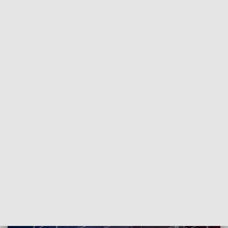
POWRÓT DO
SZCZECIN
TVP REGIONY
Kronika Obraz Dnia o 17:30
2018-01-02
NS