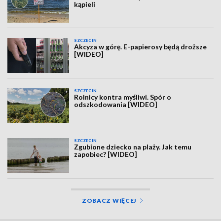
kąpieli
SZCZECIN
Akcyza w górę. E-papierosy będą droższe
[WIDEO]
SZCZECIN
Rolnicy kontra myśliwi. Spór o
odszkodowania [WIDEO]
SZCZECIN
Zgubione dziecko na plaży. Jak temu
zapobiec? [WIDEO]
ZOBACZ WIĘCEJ