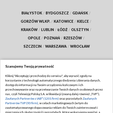
BIAŁYSTOK
/
BYDGOSZCZ
/
GDAŃSK
/
GORZÓW WLKP.
/
KATOWICE
/
KIELCE
/
KRAKÓW
/
LUBLIN
/
ŁÓDŹ
/
OLSZTYN
/
OPOLE
/
POZNAŃ
/
RZESZÓW
/
SZCZECIN
/
WARSZAWA
/
WROCŁAW
Szanujemy Twoją prywatność
Dołącz do nas:
Kliknij "Akceptuję i przechodzę do serwisu", aby wyrazić zgody na
korzystanie z technologii automatycznego śledzenia i zbierania danych,
TVP
dostęp do informacji na Twoim urządzeniu końcowym i ich
Abonament TVP
przechowywanie oraz na przetwarzanie Twoich danych osobowych przez
Regulamin TVP
nas, czyli Telewizję Polską S.A. w likwidacji (zwaną dalej również „TVP”),
Emisja w TVP
Polityka prywatności
Zaufanych Partnerów z IAB* (1201 firm)
oraz pozostałych
Zaufanych
Partnerów TVP (93 firm)
, w celach marketingowych (w tym do
Centrum informacji TVP
Moje zgody
zautomatyzowanego dopasowania reklam do Twoich zainteresowań i
mierzenia ich skuteczności) i pozostałych, które wskazujemy poniżej, a