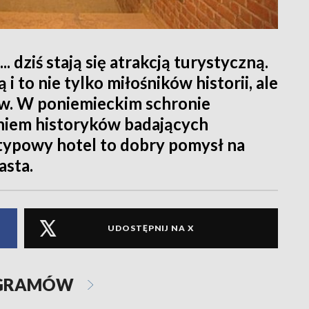
.. dziś stają się atrakcją turystyczną.
i to nie tylko miłośników historii, ale
ców. W poniemieckim schronie
aniem historyków badających
etypowy hotel to dobry pomysł na
asta.
UDOSTĘPNIJ NA X
OGRAMÓW