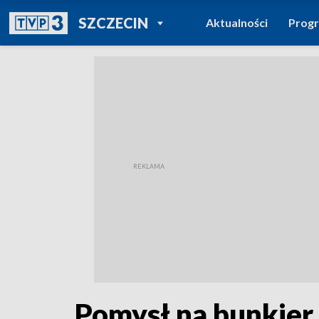
POWRÓT DO
SZCZECIN
Aktualności
Prog
TVP REGIONY
Pomysł na bunkier