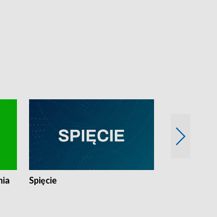
nia
Spięcie
Niedziałkow