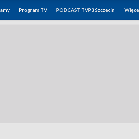
ramy
Program TV
PODCAST TVP3 Szczecin
Więce