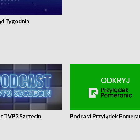
ąd Tygodnia
t TVP3 Szczecin
Podcast Przylądek Pomera