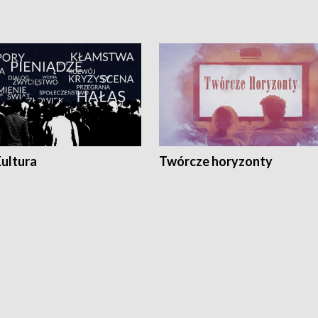
Kultura
Twórcze horyzonty