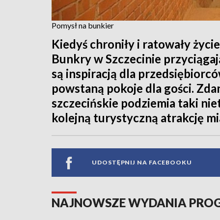
Pomysł na bunkier
Kiedyś chroniły i ratowały życie.
Bunkry w Szczecinie przyciągają 
są inspiracją dla przedsiębior
powstaną pokoje dla gości. Zd
szczecińskie podziemia taki ni
kolejną turystyczną atrakcję mi
UDOSTĘPNIJ NA FACEBOOKU
NAJNOWSZE WYDANIA PR