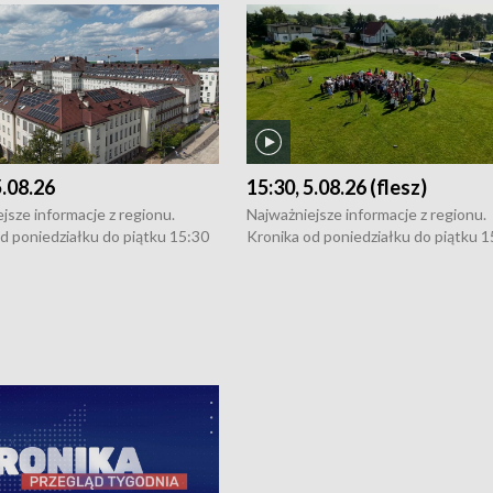
5.08.26
15:30, 5.08.26 (flesz)
jsze informacje z regionu.
Najważniejsze informacje z regionu.
d poniedziałku do piątku 15:30
Kronika od poniedziałku do piątku 1
16:30 (+ rozmowa), 18:30, 21:30.
(flesz), 16:30 (+ rozmowa), 18:30, 21
y i święta 15:30 i 16:30
W weekendy i święta 15:30 i 16:30
8:30 i 21:30. Dziennikarze czekają
(flesz), 18:30 i 21:30. Dziennikarze c
a zgłoszenia: Szczecin - tel. 91-
na Państwa zgłoszenia: Szczecin - te
0, Koszalin - tel. 94-34-50-054,
4 8-10-400, Koszalin - tel. 94-34-50
ronika@tvp.pl.
e-mail: kronika@tvp.pl.