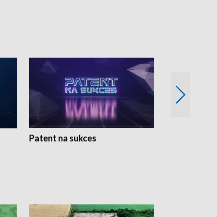
Patent na sukces
Rolnictwo w 