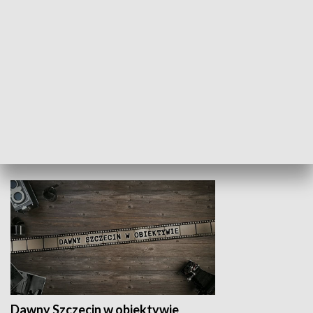
Z indeksem w ręku
Droga po suk
HISTORIA
Dawny Szczecin w obiektywie