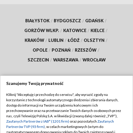
BIAŁYSTOK
/
BYDGOSZCZ
/
GDAŃSK
/
GORZÓW WLKP.
/
KATOWICE
/
KIELCE
/
KRAKÓW
/
LUBLIN
/
ŁÓDŹ
/
OLSZTYN
/
OPOLE
/
POZNAŃ
/
RZESZÓW
/
SZCZECIN
/
WARSZAWA
/
WROCŁAW
Szanujemy Twoją prywatność
Dołącz do nas:
Kliknij "Akceptuję i przechodzę do serwisu", aby wyrazić zgody na
korzystanie z technologii automatycznego śledzenia i zbierania danych,
TVP
dostęp do informacji na Twoim urządzeniu końcowym i ich
Abonament TVP
przechowywanie oraz na przetwarzanie Twoich danych osobowych przez
Regulamin TVP
nas, czyli Telewizję Polską S.A. w likwidacji (zwaną dalej również „TVP”),
Emisja w TVP
Polityka prywatności
Zaufanych Partnerów z IAB* (1201 firm)
oraz pozostałych
Zaufanych
Partnerów TVP (93 firm)
, w celach marketingowych (w tym do
Centrum informacji TVP
Moje zgody
zautomatyzowanego dopasowania reklam do Twoich zainteresowań i