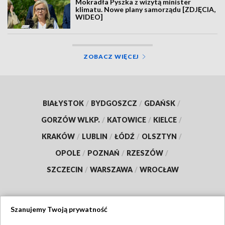
Mokradła Pyszka z wizytą minister
klimatu. Nowe plany samorządu [ZDJĘCIA,
WIDEO]
ZOBACZ WIĘCEJ
BIAŁYSTOK
/
BYDGOSZCZ
/
GDAŃSK
/
GORZÓW WLKP.
/
KATOWICE
/
KIELCE
/
KRAKÓW
/
LUBLIN
/
ŁÓDŹ
/
OLSZTYN
/
OPOLE
/
POZNAŃ
/
RZESZÓW
/
SZCZECIN
/
WARSZAWA
/
WROCŁAW
Szanujemy Twoją prywatność
Dołącz do nas: