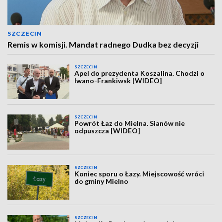
SZCZECIN
Remis w komisji. Mandat radnego Dudka bez decyzji
SZCZECIN
Apel do prezydenta Koszalina. Chodzi o
Iwano-Frankiwsk [WIDEO]
SZCZECIN
Powrót Łaz do Mielna. Sianów nie
odpuszcza [WIDEO]
SZCZECIN
Koniec sporu o Łazy. Miejscowość wróci
do gminy Mielno
SZCZECIN