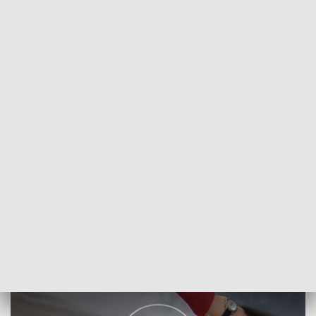
POWRÓT DO
SZCZECIN
TVP REGIONY
Farmaceuta pierwszego kontaktu
2018-01-03
Izabela Kozdraś/NS