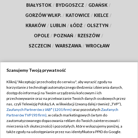
BIAŁYSTOK
/
BYDGOSZCZ
/
GDAŃSK
/
GORZÓW WLKP.
/
KATOWICE
/
KIELCE
/
KRAKÓW
/
LUBLIN
/
ŁÓDŹ
/
OLSZTYN
/
OPOLE
/
POZNAŃ
/
RZESZÓW
/
SZCZECIN
/
WARSZAWA
/
WROCŁAW
Szanujemy Twoją prywatność
Dołącz do nas:
Kliknij "Akceptuję i przechodzę do serwisu", aby wyrazić zgody na
korzystanie z technologii automatycznego śledzenia i zbierania danych,
TVP
dostęp do informacji na Twoim urządzeniu końcowym i ich
Abonament TVP
przechowywanie oraz na przetwarzanie Twoich danych osobowych przez
Regulamin TVP
nas, czyli Telewizję Polską S.A. w likwidacji (zwaną dalej również „TVP”),
Emisja w TVP
Polityka prywatności
Zaufanych Partnerów z IAB* (1201 firm)
oraz pozostałych
Zaufanych
Partnerów TVP (93 firm)
, w celach marketingowych (w tym do
Centrum informacji TVP
Moje zgody
zautomatyzowanego dopasowania reklam do Twoich zainteresowań i
mierzenia ich skuteczności) i pozostałych, które wskazujemy poniżej, a
Naziemna Telewizja Cyfrowa
Pomoc
także zgody na udostępnianie przez nas identyfikatora PPID do Google.