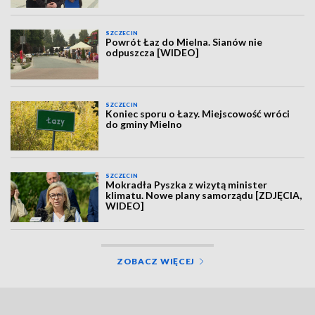
SZCZECIN
Powrót Łaz do Mielna. Sianów nie
odpuszcza [WIDEO]
SZCZECIN
Koniec sporu o Łazy. Miejscowość wróci
do gminy Mielno
SZCZECIN
Mokradła Pyszka z wizytą minister
klimatu. Nowe plany samorządu [ZDJĘCIA,
WIDEO]
ZOBACZ WIĘCEJ