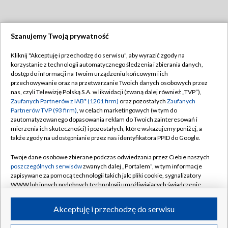
Szanujemy Twoją prywatność
Dołącz do nas:
Kliknij "Akceptuję i przechodzę do serwisu", aby wyrazić zgody na
korzystanie z technologii automatycznego śledzenia i zbierania danych,
TVP
dostęp do informacji na Twoim urządzeniu końcowym i ich
Abonament TVP
przechowywanie oraz na przetwarzanie Twoich danych osobowych przez
Regulamin TVP
nas, czyli Telewizję Polską S.A. w likwidacji (zwaną dalej również „TVP”),
Emisja w TVP
Polityka prywatności
Zaufanych Partnerów z IAB* (1201 firm)
oraz pozostałych
Zaufanych
Partnerów TVP (93 firm)
, w celach marketingowych (w tym do
Centrum informacji TVP
Moje zgody
zautomatyzowanego dopasowania reklam do Twoich zainteresowań i
mierzenia ich skuteczności) i pozostałych, które wskazujemy poniżej, a
Naziemna Telewizja Cyfrowa
Pomoc
także zgody na udostępnianie przez nas identyfikatora PPID do Google.
Sklep TVP
Biuro reklamy
Twoje dane osobowe zbierane podczas odwiedzania przez Ciebie naszych
Rada Programowa
Kontakt
poszczególnych serwisów
zwanych dalej „Portalem”, w tym informacje
zapisywane za pomocą technologii takich jak: pliki cookie, sygnalizatory
System NOS
WWW lub innych podobnych technologii umożliwiających świadczenie
dopasowanych i bezpiecznych usług, personalizację treści oraz reklam,
Informacje o nadawcy
Kanały
udostępnianie funkcji mediów społecznościowych oraz analizowanie
Akceptuję i przechodzę do serwisu
ruchu w Internecie.
Program dla prasy
©2026 Telewizja Polska S.A. w likwidacji