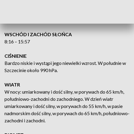
B. Stan Zatoki Pomorskiej 3 do 4. Temperatura powietrza
4°C. Widzialność dobra do umiarkowanej. Okresami opady
deszczu.
WSCHÓD I ZACHÓD SŁOŃCA
8:16 – 15:57
CIŚNIENIE
Bardzo niskie i wystąpi jego niewielki wzrost. W południe w
Szczecinie około 990 hPa.
WIATR
W nocy: umiarkowany i dość silny, w porywach do 65 km/h,
południowo-zachodni do zachodniego. W dzień wiatr
umiarkowany i dość silny, w porywach do 55 km/h, w pasie
nadmorskim dość silny, w porywach do 65 km/h, południowo-
zachodni i zachodni.