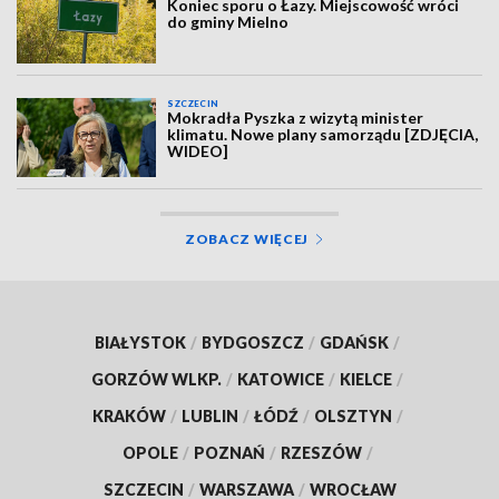
Koniec sporu o Łazy. Miejscowość wróci
do gminy Mielno
SZCZECIN
Mokradła Pyszka z wizytą minister
klimatu. Nowe plany samorządu [ZDJĘCIA,
WIDEO]
ZOBACZ WIĘCEJ
BIAŁYSTOK
/
BYDGOSZCZ
/
GDAŃSK
/
GORZÓW WLKP.
/
KATOWICE
/
KIELCE
/
KRAKÓW
/
LUBLIN
/
ŁÓDŹ
/
OLSZTYN
/
OPOLE
/
POZNAŃ
/
RZESZÓW
/
SZCZECIN
/
WARSZAWA
/
WROCŁAW