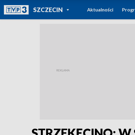
POWRÓT DO
SZCZECIN
Aktualności
Prog
TVP REGIONY
STRZEKĘCINO: W S