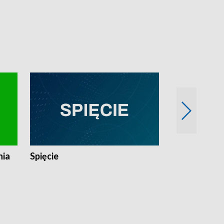
nia
Spięcie
Niedziałkow