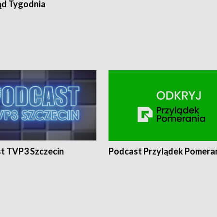
ąd Tygodnia
t TVP3 Szczecin
Podcast Przylądek Pomera