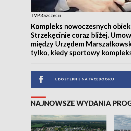
TVP3 Szczecin
Kompleks nowoczesnych obiek
Strzekęcinie coraz bliżej. Umow
między Urzędem Marszałkowskim
tylko, kiedy sportowy komplek
UDOSTĘPNIJ NA FACEBOOKU
NAJNOWSZE WYDANIA PR