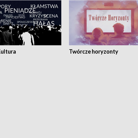
Kultura
Twórcze horyzonty