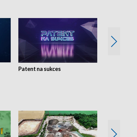
Patent na sukces
Rolnictwo w 