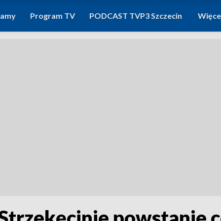
ramy
Program TV
PODCAST TVP3 Szczecin
Więce
trzekęcinie powstanie c