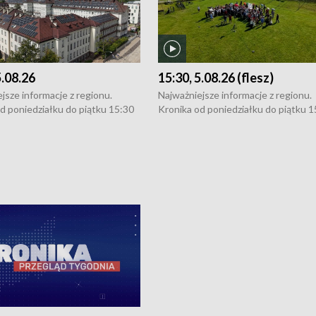
5.08.26
15:30, 5.08.26 (flesz)
jsze informacje z regionu.
Najważniejsze informacje z regionu.
d poniedziałku do piątku 15:30
Kronika od poniedziałku do piątku 1
16:30 (+ rozmowa), 18:30, 21:30.
(flesz), 16:30 (+ rozmowa), 18:30, 21
y i święta 15:30 i 16:30
W weekendy i święta 15:30 i 16:30
8:30 i 21:30. Dziennikarze czekają
(flesz), 18:30 i 21:30. Dziennikarze c
a zgłoszenia: Szczecin - tel. 91-
na Państwa zgłoszenia: Szczecin - te
0, Koszalin - tel. 94-34-50-054,
4 8-10-400, Koszalin - tel. 94-34-50
ronika@tvp.pl.
e-mail: kronika@tvp.pl.