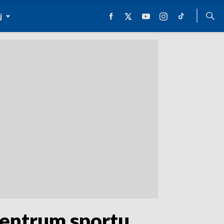
j
entrum sportu