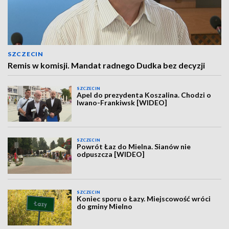
SZCZECIN
Remis w komisji. Mandat radnego Dudka bez decyzji
SZCZECIN
Apel do prezydenta Koszalina. Chodzi o
Iwano-Frankiwsk [WIDEO]
SZCZECIN
Powrót Łaz do Mielna. Sianów nie
odpuszcza [WIDEO]
SZCZECIN
Koniec sporu o Łazy. Miejscowość wróci
do gminy Mielno