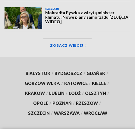
SZCZECIN
Mokradła Pyszka z wizytą minister
klimatu. Nowe plany samorządu [ZDJĘCIA,
WIDEO]
ZOBACZ WIĘCEJ
BIAŁYSTOK
/
BYDGOSZCZ
/
GDAŃSK
/
GORZÓW WLKP.
/
KATOWICE
/
KIELCE
/
KRAKÓW
/
LUBLIN
/
ŁÓDŹ
/
OLSZTYN
/
OPOLE
/
POZNAŃ
/
RZESZÓW
/
SZCZECIN
/
WARSZAWA
/
WROCŁAW