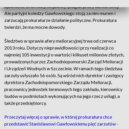
ujawnienie informacji niejawnej i plagiat pracy doktorskiej.
Ale partyjni koledzy Gawłowskiego stoją za nim murem i
zarzucają prokuraturze działanie polityczne. Prokuratura
twierdzi, że ma mocne dowody.
Śledztwo w sprawie afery melioracyjnej trwa od czerwca
2013 roku. Dotyczy nieprawidłowości przy realizacji co
najmniej 105 inwestycji o wartości kilkuset milionów złotych,
prowadzonych przez Zachodniopomorski Zarząd Melioracji
i Urządzeń Wodnych w Szczecinie. W ramach tego śledztwa
zarzuty usłyszało 56 osób. Są wśród nich dyrektor i zastępcy
dyrektora Zachodniopomorskiego Zarządu Melioracji,
pracownicy jednostek terenowych tego zakładu, kierownicy
budów w podmiotach wykonujących na jego rzecz usługi, a
także przedsiębiorcy.
Przeczytaj więcej o sprawie, w której prokuratura chce
przedstawić Stanisławowi Gawłowskiemu pięć zarzutów -