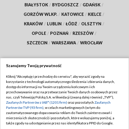
BIAŁYSTOK
/
BYDGOSZCZ
/
GDAŃSK
/
GORZÓW WLKP.
/
KATOWICE
/
KIELCE
/
KRAKÓW
/
LUBLIN
/
ŁÓDŹ
/
OLSZTYN
/
OPOLE
/
POZNAŃ
/
RZESZÓW
/
SZCZECIN
/
WARSZAWA
/
WROCŁAW
Szanujemy Twoją prywatność
Dołącz do nas:
Kliknij "Akceptuję i przechodzę do serwisu", aby wyrazić zgody na
korzystanie z technologii automatycznego śledzenia i zbierania danych,
TVP
dostęp do informacji na Twoim urządzeniu końcowym i ich
Abonament TVP
przechowywanie oraz na przetwarzanie Twoich danych osobowych przez
Regulamin TVP
nas, czyli Telewizję Polską S.A. w likwidacji (zwaną dalej również „TVP”),
Emisja w TVP
Polityka prywatności
Zaufanych Partnerów z IAB* (1201 firm)
oraz pozostałych
Zaufanych
Partnerów TVP (93 firm)
, w celach marketingowych (w tym do
Centrum informacji TVP
Moje zgody
zautomatyzowanego dopasowania reklam do Twoich zainteresowań i
mierzenia ich skuteczności) i pozostałych, które wskazujemy poniżej, a
Naziemna Telewizja Cyfrowa
Pomoc
także zgody na udostępnianie przez nas identyfikatora PPID do Google.