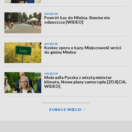
SZCZECIN
Powrót Łaz do Mielna. Sianów nie
odpuszcza [WIDEO]
SZCZECIN
Koniec sporu o Łazy. Miejscowość wróci
do gminy Mielno
SZCZECIN
Mokradła Pyszka z wizytą minister
klimatu. Nowe plany samorządu [ZDJĘCIA,
WIDEO]
ZOBACZ WIĘCEJ