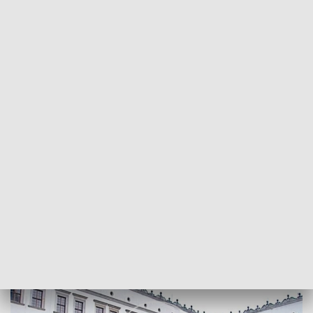
POWRÓT DO
SZCZECIN
TVP REGIONY
Ekspertyzy po katastrofie
2018-01-04
Mateusz Burdziński/MJ