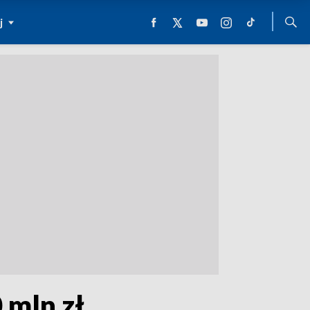
j
 mln zł