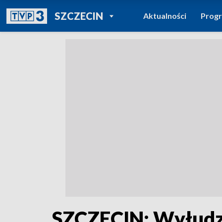
POWRÓT DO
SZCZECIN
Aktualności
Prog
TVP REGIONY
SZCZECIN: Wyłudzo