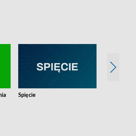
nia
Spięcie
Niedziałkow