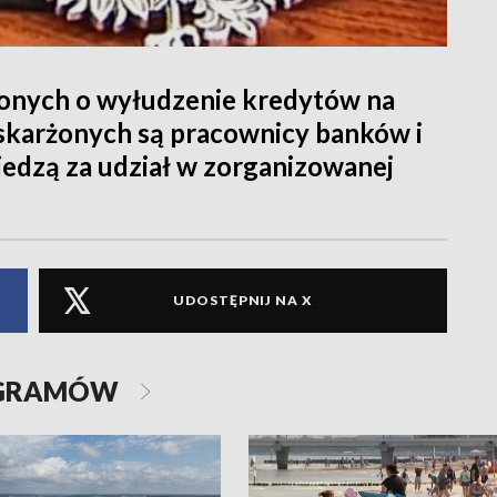
żonych o wyłudzenie kredytów na
skarżonych są pracownicy banków i
edzą za udział w zorganizowanej
UDOSTĘPNIJ NA X
OGRAMÓW