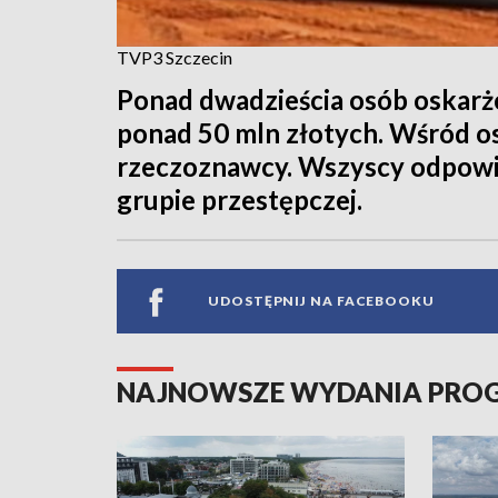
TVP3 Szczecin
Ponad dwadzieścia osób oskar
ponad 50 mln złotych. Wśród o
rzeczoznawcy. Wszyscy odpowi
grupie przestępczej.
UDOSTĘPNIJ NA FACEBOOKU
NAJNOWSZE WYDANIA PR