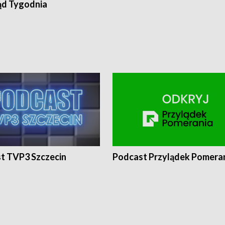
ąd Tygodnia
t TVP3 Szczecin
Podcast Przylądek Pomera