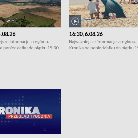
5.08.26
16:30, 6.08.26
jsze informacje z regionu.
Najważniejsze informacje z regionu.
d poniedziałku do piątku 15:30
Kronika od poniedziałku do piątku 1
16:30 (+ rozmowa), 18:30, 21:30.
(flesz), 16:30 (+ rozmowa), 18:30, 21
y i święta 15:30 i 16:30
W weekendy i święta 15:30 i 16:30
8:30 i 21:30. Dziennikarze czekają
(flesz), 18:30 i 21:30. Dziennikarze c
a zgłoszenia: Szczecin - tel. 91-
na Państwa zgłoszenia: Szczecin - te
0, Koszalin - tel. 94-34-50-054,
4 8-10-400, Koszalin - tel. 94-34-50
ronika@tvp.pl.
e-mail: kronika@tvp.pl.