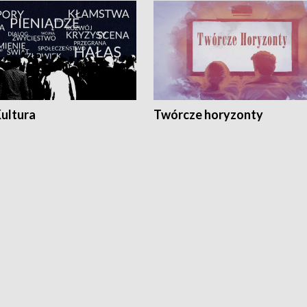
Kultura
Twórcze horyzonty