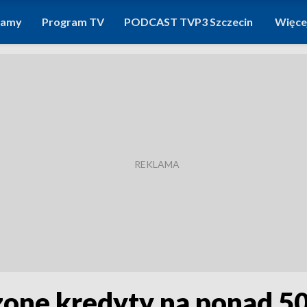
ramy
Program TV
PODCAST TVP3 Szczecin
Więce
ne kredyty na ponad 50