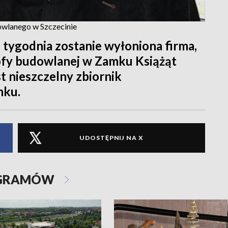
owlanego w Szczecinie
 tygodnia zostanie wyłoniona firma,
ofy budowlanej w Zamku Książąt
t nieszczelny zbiornik
mku.
UDOSTĘPNIJ NA X
OGRAMÓW