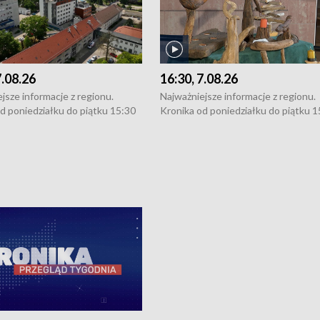
7.08.26
16:30, 7.08.26
jsze informacje z regionu.
Najważniejsze informacje z regionu.
d poniedziałku do piątku 15:30
Kronika od poniedziałku do piątku 1
16:30 (+ rozmowa), 18:30, 21:30.
(flesz), 16:30 (+ rozmowa), 18:30, 21
y i święta 15:30 i 16:30
W weekendy i święta 15:30 i 16:30
8:30 i 21:30. Dziennikarze czekają
(flesz), 18:30 i 21:30. Dziennikarze c
a zgłoszenia: Szczecin - tel. 91-
na Państwa zgłoszenia: Szczecin - te
0, Koszalin - tel. 94-34-50-054,
4 8-10-400, Koszalin - tel. 94-34-50
ronika@tvp.pl.
e-mail: kronika@tvp.pl.