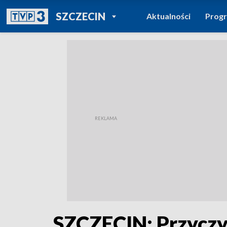
POWRÓT DO
SZCZECIN
Aktualności
Prog
TVP REGIONY
SZCZECIN: Przyczy