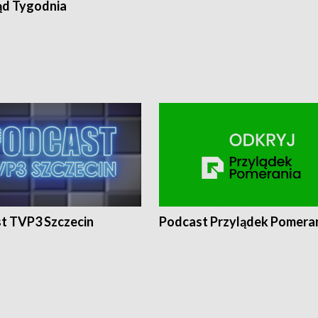
ąd Tygodnia
t TVP3 Szczecin
Podcast Przylądek Pomera