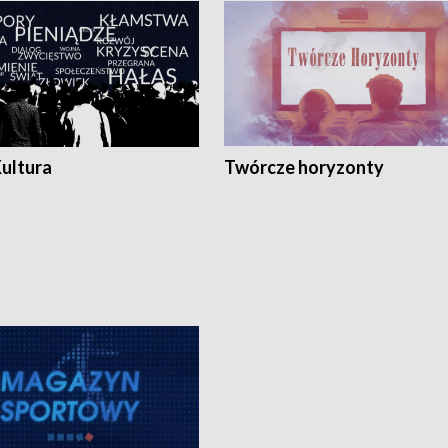
Kultura
Twórcze horyzonty