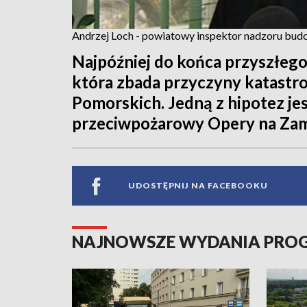
Andrzej Loch - powiatowy inspektor nadzoru bud
Najpóźniej do końca przyszłego
która zbada przyczyny katastr
Pomorskich. Jedną z hipotez jes
przeciwpożarowy Opery na Za
UDOSTĘPNIJ NA FACEBOOKU
NAJNOWSZE WYDANIA PR