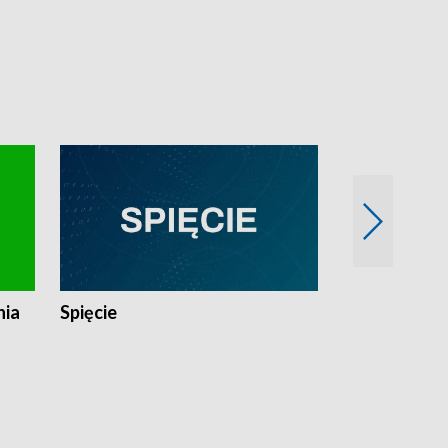
nia
Spięcie
Niedziałkow