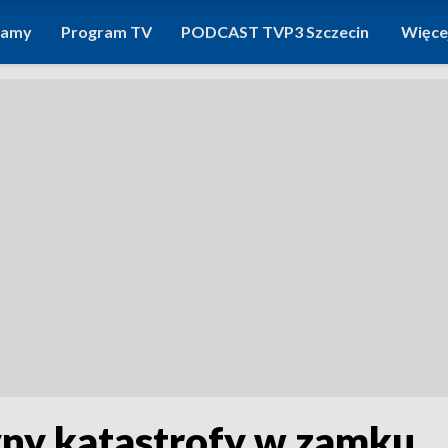
ramy
Program TV
PODCAST TVP3 Szczecin
Więce
ny katastrofy w zamku