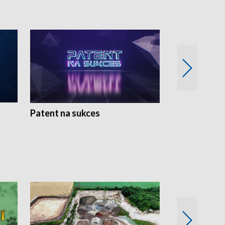
Patent na sukces
Rolnictwo w 