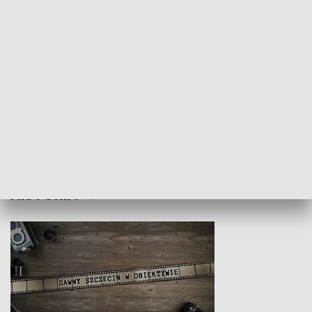
Z indeksem w ręku
Droga po suk
HISTORIA