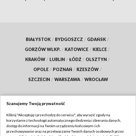
BIAŁYSTOK
/
BYDGOSZCZ
/
GDAŃSK
/
GORZÓW WLKP.
/
KATOWICE
/
KIELCE
/
KRAKÓW
/
LUBLIN
/
ŁÓDŹ
/
OLSZTYN
/
OPOLE
/
POZNAŃ
/
RZESZÓW
/
SZCZECIN
/
WARSZAWA
/
WROCŁAW
Szanujemy Twoją prywatność
Dołącz do nas:
Kliknij "Akceptuję i przechodzę do serwisu", aby wyrazić zgody na
korzystanie z technologii automatycznego śledzenia i zbierania danych,
TVP
dostęp do informacji na Twoim urządzeniu końcowym i ich
Abonament TVP
przechowywanie oraz na przetwarzanie Twoich danych osobowych przez
Regulamin TVP