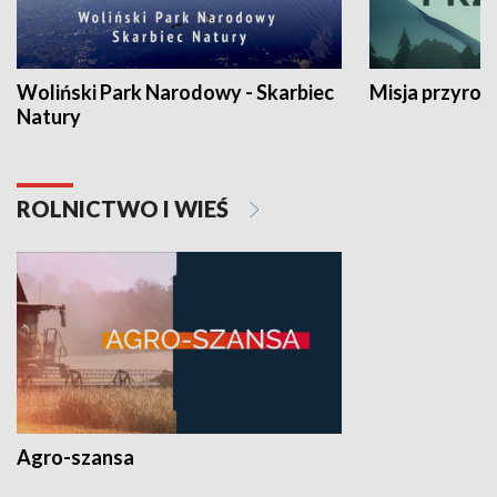
Woliński Park Narodowy - Skarbiec
Misja przyrod
Natury
ROLNICTWO I WIEŚ
Agro-szansa