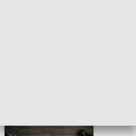
Z indeksem w ręku
Droga po suk
HISTORIA