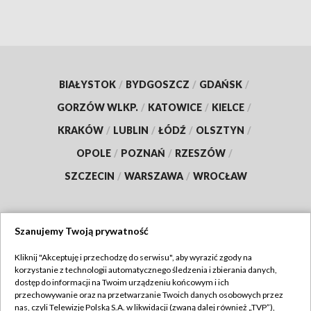
BIAŁYSTOK
/
BYDGOSZCZ
/
GDAŃSK
/
GORZÓW WLKP.
/
KATOWICE
/
KIELCE
/
KRAKÓW
/
LUBLIN
/
ŁÓDŹ
/
OLSZTYN
/
OPOLE
/
POZNAŃ
/
RZESZÓW
/
SZCZECIN
/
WARSZAWA
/
WROCŁAW
Szanujemy Twoją prywatność
Dołącz do nas:
Kliknij "Akceptuję i przechodzę do serwisu", aby wyrazić zgody na
korzystanie z technologii automatycznego śledzenia i zbierania danych,
TVP
dostęp do informacji na Twoim urządzeniu końcowym i ich
Abonament TVP
przechowywanie oraz na przetwarzanie Twoich danych osobowych przez
Regulamin TVP
nas, czyli Telewizję Polską S.A. w likwidacji (zwaną dalej również „TVP”),