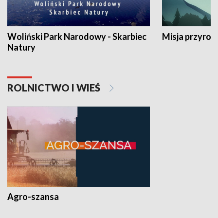
Woliński Park Narodowy - Skarbiec
Misja przyrod
Natury
ROLNICTWO I WIEŚ
Agro-szansa