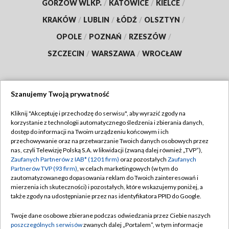
GORZÓW WLKP.
/
KATOWICE
/
KIELCE
/
KRAKÓW
/
LUBLIN
/
ŁÓDŹ
/
OLSZTYN
/
OPOLE
/
POZNAŃ
/
RZESZÓW
/
SZCZECIN
/
WARSZAWA
/
WROCŁAW
Szanujemy Twoją prywatność
Dołącz do nas:
Kliknij "Akceptuję i przechodzę do serwisu", aby wyrazić zgody na
korzystanie z technologii automatycznego śledzenia i zbierania danych,
TVP
dostęp do informacji na Twoim urządzeniu końcowym i ich
Abonament TVP
przechowywanie oraz na przetwarzanie Twoich danych osobowych przez
Regulamin TVP
nas, czyli Telewizję Polską S.A. w likwidacji (zwaną dalej również „TVP”),
Emisja w TVP
Polityka prywatności
Zaufanych Partnerów z IAB* (1201 firm)
oraz pozostałych
Zaufanych
Partnerów TVP (93 firm)
, w celach marketingowych (w tym do
Centrum informacji TVP
Moje zgody
zautomatyzowanego dopasowania reklam do Twoich zainteresowań i
mierzenia ich skuteczności) i pozostałych, które wskazujemy poniżej, a
Naziemna Telewizja Cyfrowa
Pomoc
także zgody na udostępnianie przez nas identyfikatora PPID do Google.
Sklep TVP
Biuro reklamy
Twoje dane osobowe zbierane podczas odwiedzania przez Ciebie naszych
Rada Programowa
Kontakt
poszczególnych serwisów
zwanych dalej „Portalem”, w tym informacje