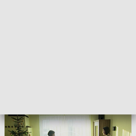
POWRÓT DO
SZCZECIN
TVP REGIONY
Wigilia w kościołach wschodnich
2018-01-06
Izabela Kozdraś / DF