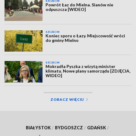
SZCZECIN
Powrót Łaz do Mielna. Sianów nie
odpuszcza [WIDEO]
SZCZECIN
Koniec sporu o Łazy. Miejscowość wróci
do gminy Mielno
SZCZECIN
Mokradła Pyszka z wizytą minister
klimatu. Nowe plany samorządu [ZDJĘCIA,
WIDEO]
ZOBACZ WIĘCEJ
BIAŁYSTOK
/
BYDGOSZCZ
/
GDAŃSK
/