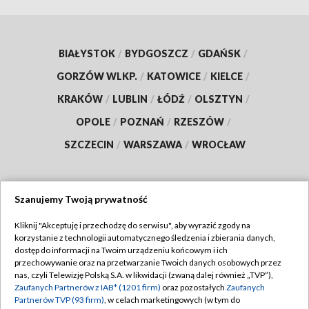
BIAŁYSTOK
/
BYDGOSZCZ
/
GDAŃSK
/
GORZÓW WLKP.
/
KATOWICE
/
KIELCE
/
KRAKÓW
/
LUBLIN
/
ŁÓDŹ
/
OLSZTYN
/
OPOLE
/
POZNAŃ
/
RZESZÓW
/
SZCZECIN
/
WARSZAWA
/
WROCŁAW
Szanujemy Twoją prywatność
Dołącz do nas:
Kliknij "Akceptuję i przechodzę do serwisu", aby wyrazić zgody na
korzystanie z technologii automatycznego śledzenia i zbierania danych,
TVP
dostęp do informacji na Twoim urządzeniu końcowym i ich
Abonament TVP
przechowywanie oraz na przetwarzanie Twoich danych osobowych przez
Regulamin TVP
nas, czyli Telewizję Polską S.A. w likwidacji (zwaną dalej również „TVP”),
Emisja w TVP
Polityka prywatności
Zaufanych Partnerów z IAB* (1201 firm)
oraz pozostałych
Zaufanych
Partnerów TVP (93 firm)
, w celach marketingowych (w tym do
Centrum informacji TVP