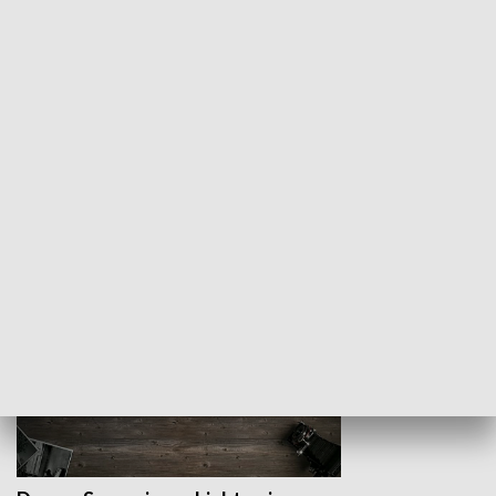
Z indeksem w ręku
Droga po suk
HISTORIA