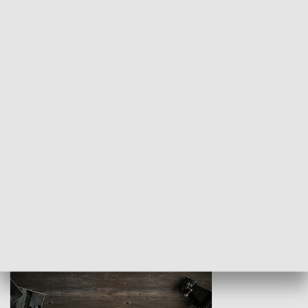
Z indeksem w ręku
Droga po suk
HISTORIA