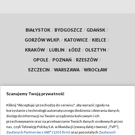
BIAŁYSTOK
/
BYDGOSZCZ
/
GDAŃSK
/
GORZÓW WLKP.
/
KATOWICE
/
KIELCE
/
KRAKÓW
/
LUBLIN
/
ŁÓDŹ
/
OLSZTYN
/
OPOLE
/
POZNAŃ
/
RZESZÓW
/
SZCZECIN
/
WARSZAWA
/
WROCŁAW
Szanujemy Twoją prywatność
Dołącz do nas:
Kliknij "Akceptuję i przechodzę do serwisu", aby wyrazić zgody na
korzystanie z technologii automatycznego śledzenia i zbierania danych,
TVP
dostęp do informacji na Twoim urządzeniu końcowym i ich
Abonament TVP
przechowywanie oraz na przetwarzanie Twoich danych osobowych przez
Regulamin TVP
nas, czyli Telewizję Polską S.A. w likwidacji (zwaną dalej również „TVP”),
Emisja w TVP
Polityka prywatności
Zaufanych Partnerów z IAB* (1201 firm)
oraz pozostałych
Zaufanych