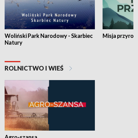
Woliński Park Narodowy - Skarbiec
Misja przyrod
Natury
ROLNICTWO I WIEŚ
Agro-szansa