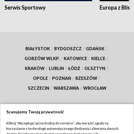
Serwis Sportowy
Europa z Blisk
BIAŁYSTOK
/
BYDGOSZCZ
/
GDAŃSK
/
GORZÓW WLKP.
/
KATOWICE
/
KIELCE
/
KRAKÓW
/
LUBLIN
/
ŁÓDŹ
/
OLSZTYN
/
OPOLE
/
POZNAŃ
/
RZESZÓW
/
SZCZECIN
/
WARSZAWA
/
WROCŁAW
Szanujemy Twoją prywatność
Dołącz do nas:
Kliknij "Akceptuję i przechodzę do serwisu", aby wyrazić zgody na
korzystanie z technologii automatycznego śledzenia i zbierania danych,
TVP
dostęp do informacji na Twoim urządzeniu końcowym i ich