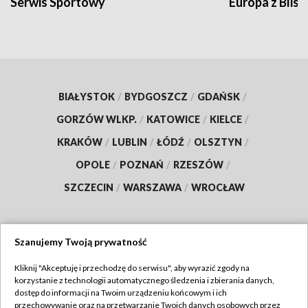
Serwis Sportowy
Europa z Blisk
BIAŁYSTOK
/
BYDGOSZCZ
/
GDAŃSK
/
GORZÓW WLKP.
/
KATOWICE
/
KIELCE
/
KRAKÓW
/
LUBLIN
/
ŁÓDŹ
/
OLSZTYN
/
OPOLE
/
POZNAŃ
/
RZESZÓW
/
SZCZECIN
/
WARSZAWA
/
WROCŁAW
Szanujemy Twoją prywatność
Dołącz do nas:
Kliknij "Akceptuję i przechodzę do serwisu", aby wyrazić zgody na
korzystanie z technologii automatycznego śledzenia i zbierania danych,
TVP
dostęp do informacji na Twoim urządzeniu końcowym i ich
Abonament TVP
przechowywanie oraz na przetwarzanie Twoich danych osobowych przez