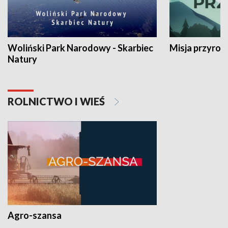
Woliński Park Narodowy - Skarbiec
Misja przyrod
Natury
ROLNICTWO I WIEŚ
Agro-szansa