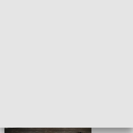
Z indeksem w ręku
Droga po suk
HISTORIA