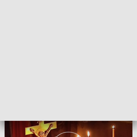
POWRÓT DO
SZCZECIN
TVP REGIONY
Boże Narodzenie w Kościele wschodnim
2018-01-07
Jacek Gonera/MJ