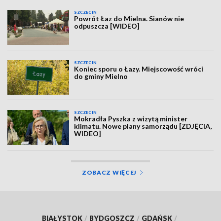
SZCZECIN
Powrót Łaz do Mielna. Sianów nie
odpuszcza [WIDEO]
SZCZECIN
Koniec sporu o Łazy. Miejscowość wróci
do gminy Mielno
SZCZECIN
Mokradła Pyszka z wizytą minister
klimatu. Nowe plany samorządu [ZDJĘCIA,
WIDEO]
ZOBACZ WIĘCEJ
BIAŁYSTOK
/
BYDGOSZCZ
/
GDAŃSK
/