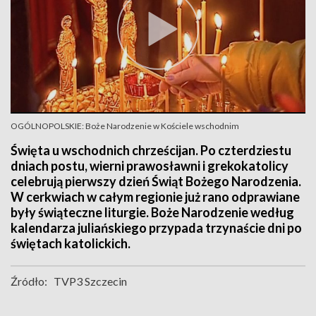
OGÓLNOPOLSKIE: Boże Narodzenie w Kościele wschodnim
Święta u wschodnich chrześcijan. Po czterdziestu
dniach postu, wierni prawosławni i grekokatolicy
celebrują pierwszy dzień Świąt Bożego Narodzenia.
W cerkwiach w całym regionie już rano odprawiane
były świąteczne liturgie. Boże Narodzenie według
kalendarza juliańskiego przypada trzynaście dni po
świętach katolickich.
Źródło:
TVP3 Szczecin