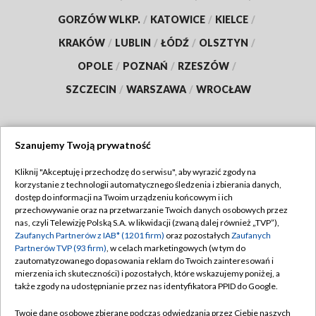
GORZÓW WLKP.
/
KATOWICE
/
KIELCE
/
KRAKÓW
/
LUBLIN
/
ŁÓDŹ
/
OLSZTYN
/
OPOLE
/
POZNAŃ
/
RZESZÓW
/
SZCZECIN
/
WARSZAWA
/
WROCŁAW
Szanujemy Twoją prywatność
Dołącz do nas:
Kliknij "Akceptuję i przechodzę do serwisu", aby wyrazić zgody na
korzystanie z technologii automatycznego śledzenia i zbierania danych,
TVP
dostęp do informacji na Twoim urządzeniu końcowym i ich
Abonament TVP
przechowywanie oraz na przetwarzanie Twoich danych osobowych przez
Regulamin TVP
nas, czyli Telewizję Polską S.A. w likwidacji (zwaną dalej również „TVP”),
Emisja w TVP
Polityka prywatności
Zaufanych Partnerów z IAB* (1201 firm)
oraz pozostałych
Zaufanych
Partnerów TVP (93 firm)
, w celach marketingowych (w tym do
Centrum informacji TVP
Moje zgody
zautomatyzowanego dopasowania reklam do Twoich zainteresowań i
mierzenia ich skuteczności) i pozostałych, które wskazujemy poniżej, a
Naziemna Telewizja Cyfrowa
Pomoc
także zgody na udostępnianie przez nas identyfikatora PPID do Google.
Sklep TVP
Biuro reklamy
Twoje dane osobowe zbierane podczas odwiedzania przez Ciebie naszych