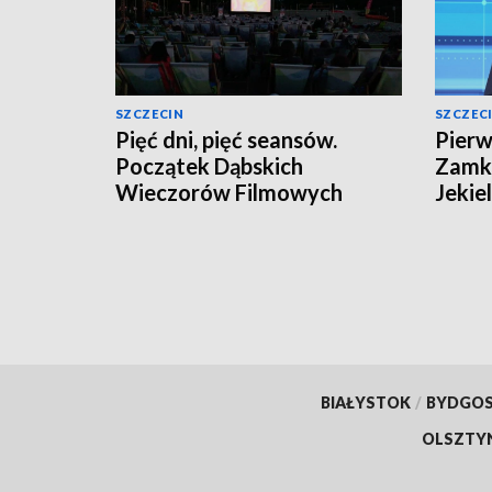
SZCZECIN
SZCZEC
Pięć dni, pięć seansów.
Pierw
Początek Dąbskich
Zamki
Wieczorów Filmowych
Jekie
BIAŁYSTOK
/
BYDGO
OLSZTY