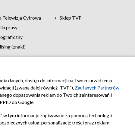
 Telewizja Cyfrowa
Sklep TVP
la prasy
tograficzny
sing (znaki)
klamy
Kontakt
rania danych, dostęp do informacji na Twoim urządzeniu
idacji (zwaną dalej również „TVP”),
Zaufanych Partnerów
anego dopasowania reklam do Twoich zainteresowań i
a PPID do Google.
”, w tym informacje zapisywane za pomocą technologii
zpiecznych usług, personalizację treści oraz reklam,