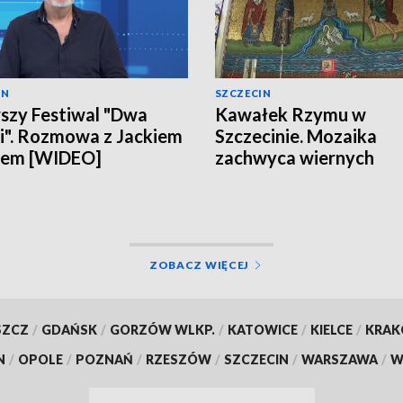
IN
SZCZECIN
szy Festiwal "Dwa
Kawałek Rzymu w
". Rozmowa z Jackiem
Szczecinie. Mozaika
lem [WIDEO]
zachwyca wiernych
[WIDEO]
ZOBACZ WIĘCEJ
SZCZ
/
GDAŃSK
/
GORZÓW WLKP.
/
KATOWICE
/
KIELCE
/
KRA
N
/
OPOLE
/
POZNAŃ
/
RZESZÓW
/
SZCZECIN
/
WARSZAWA
/
W