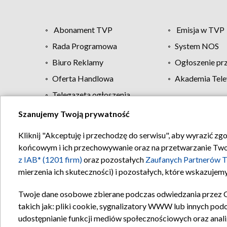
Abonament TVP
Emisja w TVP
Rada Programowa
System NOS
Biuro Reklamy
Ogłoszenie pr
Oferta Handlowa
Akademia Tele
Telegazeta ogłoszenia
Szanujemy Twoją prywatność
Regulamin TVP
Kliknij "Akceptuję i przechodzę do serwisu", aby wyrazić zg
końcowym i ich przechowywanie oraz na przetwarzanie Twoich
z IAB* (1201 firm)
oraz pozostałych
Zaufanych Partnerów T
mierzenia ich skuteczności) i pozostałych, które wskazujemy
Twoje dane osobowe zbierane podczas odwiedzania przez 
takich jak: pliki cookie, sygnalizatory WWW lub innych pod
udostępnianie funkcji mediów społecznościowych oraz anali