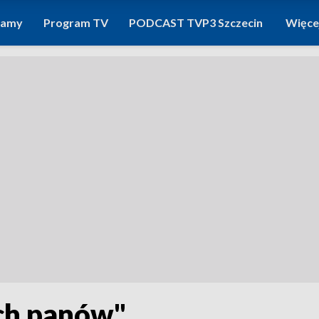
ramy
Program TV
PODCAST TVP3 Szczecin
Więce
ch panów"