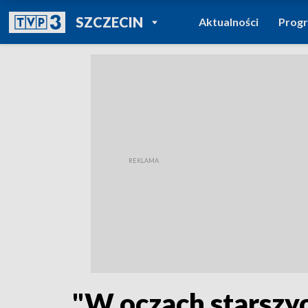
POWRÓT DO
SZCZECIN
Aktualności
Prog
TVP REGIONY
"W oczach starszy