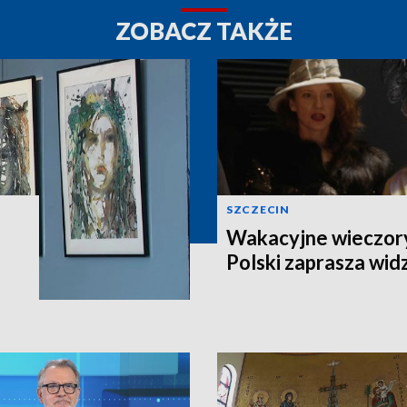
ZOBACZ TAKŻE
SZCZECIN
Wakacyjne wieczory
Polski zaprasza wi