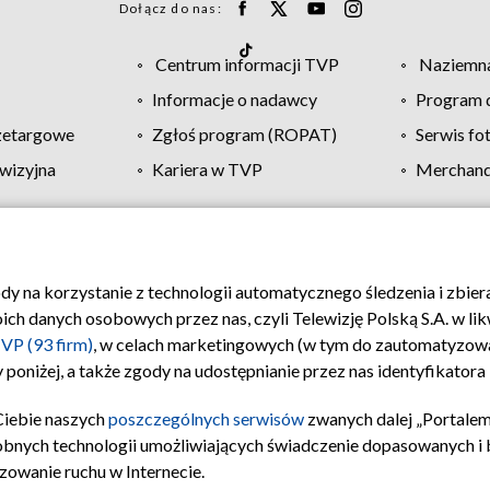
Dołącz do nas:
Centrum informacji TVP
Naziemna
Informacje o nadawcy
Program d
zetargowe
Zgłoś program (ROPAT)
Serwis fo
wizyjna
Kariera w TVP
Merchandi
Polityka prywatności
Moje zgody
Pomoc
Biuro re
ody na korzystanie z technologii automatycznego śledzenia i zbie
 danych osobowych przez nas, czyli Telewizję Polską S.A. w likw
VP (93 firm)
, w celach marketingowych (w tym do zautomatyzow
 poniżej, a także zgody na udostępnianie przez nas identyfikator
Ciebie naszych
poszczególnych serwisów
zwanych dalej „Portalem
obnych technologii umożliwiających świadczenie dopasowanych i be
zowanie ruchu w Internecie.