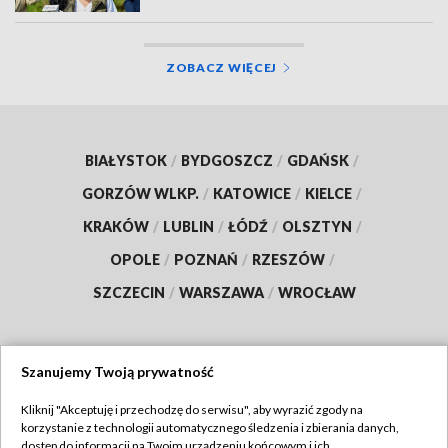
ZOBACZ WIĘCEJ
BIAŁYSTOK
/
BYDGOSZCZ
/
GDAŃSK
/
GORZÓW WLKP.
/
KATOWICE
/
KIELCE
/
KRAKÓW
/
LUBLIN
/
ŁÓDŹ
/
OLSZTYN
/
OPOLE
/
POZNAŃ
/
RZESZÓW
/
SZCZECIN
/
WARSZAWA
/
WROCŁAW
Szanujemy Twoją prywatność
Dołącz do nas:
Kliknij "Akceptuję i przechodzę do serwisu", aby wyrazić zgody na
korzystanie z technologii automatycznego śledzenia i zbierania danych,
TVP
dostęp do informacji na Twoim urządzeniu końcowym i ich