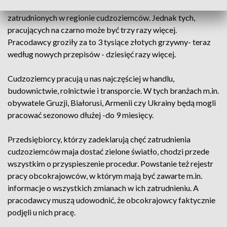
tysięcy Ukraińców - to aż 95 procent wszystkich
zatrudnionych w regionie cudzoziemców. Jednak tych,
pracujących na czarno może być trzy razy więcej.
Pracodawcy groziły za to 3 tysiące złotych grzywny- teraz
według nowych przepisów - dziesięć razy więcej.
Cudzoziemcy pracują u nas najczęściej w handlu,
budownictwie, rolnictwie i transporcie. W tych branżach m.in.
obywatele Gruzji, Białorusi, Armenii czy Ukrainy będą mogli
pracować sezonowo dłużej -do 9 miesięcy.
Przedsiębiorcy, którzy zadeklarują chęć zatrudnienia
cudzoziemców maja dostać zielone światło, chodzi przede
wszystkim o przyspieszenie procedur. Powstanie też rejestr
pracy obcokrajowców, w którym mają być zawarte m.in.
informacje o wszystkich zmianach w ich zatrudnieniu. A
pracodawcy muszą udowodnić, że obcokrajowcy faktycznie
podjęli u nich pracę.