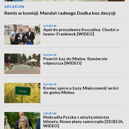
SZCZECIN
Remis w komisji. Mandat radnego Dudka bez decyzji
SZCZECIN
Apel do prezydenta Koszalina. Chodzi o
Iwano-Frankiwsk [WIDEO]
SZCZECIN
Powrót Łaz do Mielna. Sianów nie
odpuszcza [WIDEO]
SZCZECIN
Koniec sporu o Łazy. Miejscowość wróci
do gminy Mielno
SZCZECIN
Mokradła Pyszka z wizytą minister
klimatu. Nowe plany samorządu [ZDJĘCIA,
WIDEO]