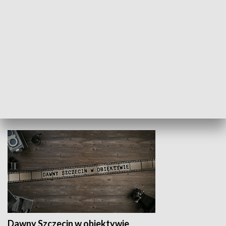
Z indeksem w ręku
Droga po suk
HISTORIA
Dawny Szczecin w obiektywie