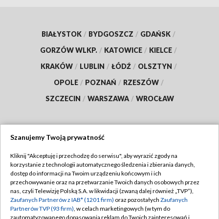
BIAŁYSTOK
/
BYDGOSZCZ
/
GDAŃSK
/
GORZÓW WLKP.
/
KATOWICE
/
KIELCE
/
KRAKÓW
/
LUBLIN
/
ŁÓDŹ
/
OLSZTYN
/
OPOLE
/
POZNAŃ
/
RZESZÓW
/
SZCZECIN
/
WARSZAWA
/
WROCŁAW
Szanujemy Twoją prywatność
Dołącz do nas:
Kliknij "Akceptuję i przechodzę do serwisu", aby wyrazić zgody na
korzystanie z technologii automatycznego śledzenia i zbierania danych,
TVP
dostęp do informacji na Twoim urządzeniu końcowym i ich
Abonament TVP
przechowywanie oraz na przetwarzanie Twoich danych osobowych przez
Regulamin TVP
nas, czyli Telewizję Polską S.A. w likwidacji (zwaną dalej również „TVP”),
Emisja w TVP
Polityka prywatności
Zaufanych Partnerów z IAB* (1201 firm)
oraz pozostałych
Zaufanych
Partnerów TVP (93 firm)
, w celach marketingowych (w tym do
Centrum informacji TVP
Moje zgody
zautomatyzowanego dopasowania reklam do Twoich zainteresowań i