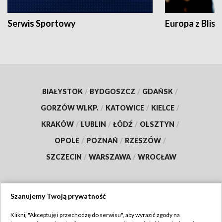
Serwis Sportowy
Europa z Blisk
BIAŁYSTOK
/
BYDGOSZCZ
/
GDAŃSK
/
GORZÓW WLKP.
/
KATOWICE
/
KIELCE
/
KRAKÓW
/
LUBLIN
/
ŁÓDŹ
/
OLSZTYN
/
OPOLE
/
POZNAŃ
/
RZESZÓW
/
SZCZECIN
/
WARSZAWA
/
WROCŁAW
Szanujemy Twoją prywatność
Dołącz do nas:
Kliknij "Akceptuję i przechodzę do serwisu", aby wyrazić zgody na