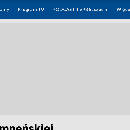
ramy
Program TV
PODCAST TVP3 Szczecin
Więce
amneńskiej