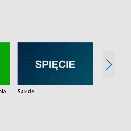
nia
Spięcie
Niedziałkow