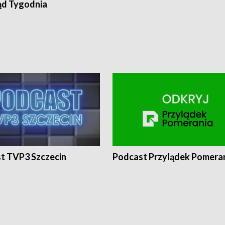
ąd Tygodnia
t TVP3 Szczecin
Podcast Przylądek Pomera