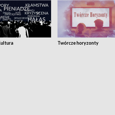
Kultura
Twórcze horyzonty