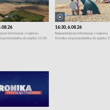
5.08.26
16:30, 6.08.26
jsze informacje z regionu.
Najważniejsze informacje z regionu.
d poniedziałku do piątku 15:30
Kronika od poniedziałku do piątku 1
16:30 (+ rozmowa), 18:30, 21:30.
(flesz), 16:30 (+ rozmowa), 18:30, 21
y i święta 15:30 i 16:30
W weekendy i święta 15:30 i 16:30
8:30 i 21:30. Dziennikarze czekają
(flesz), 18:30 i 21:30. Dziennikarze c
a zgłoszenia: Szczecin - tel. 91-
na Państwa zgłoszenia: Szczecin - te
0, Koszalin - tel. 94-34-50-054,
4 8-10-400, Koszalin - tel. 94-34-50
ronika@tvp.pl.
e-mail: kronika@tvp.pl.