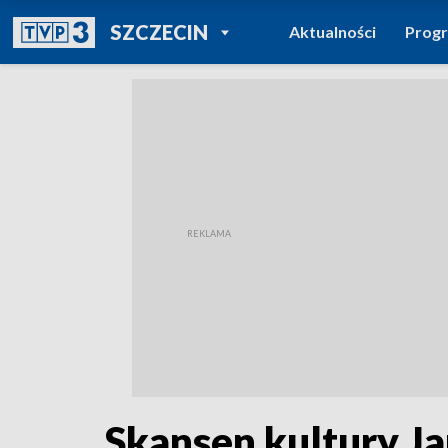
POWRÓT DO
SZCZECIN
Aktualności
Prog
TVP REGIONY
Skansen kultury J