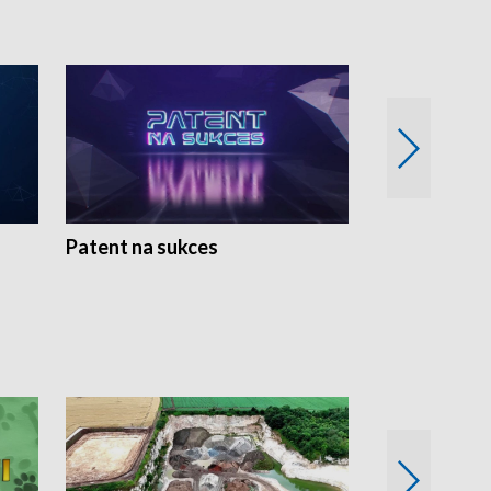
Patent na sukces
Rolnictwo w 