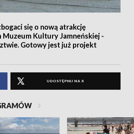
bogaci się o nową atrakcję
m Muzeum Kultury Jamneńskiej -
twie. Gotowy jest już projekt
UDOSTĘPNIJ NA X
OGRAMÓW