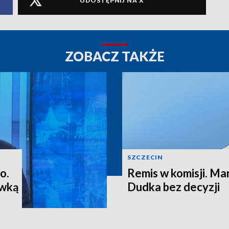
UDOSTĘPNIJ NA X
ZOBACZ TAKŻE
SZCZECIN
o.
Remis w komisji. M
ewką
Dudka bez decyzji