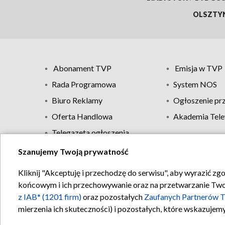
OLSZTY
Abonament TVP
Emisja w TVP
Rada Programowa
System NOS
Biuro Reklamy
Ogłoszenie pr
Oferta Handlowa
Akademia Tele
Telegazeta ogłoszenia
Szanujemy Twoją prywatność
Regulamin TVP
Kliknij "Akceptuję i przechodzę do serwisu", aby wyrazić zg
końcowym i ich przechowywanie oraz na przetwarzanie Twoich
z IAB* (1201 firm)
oraz pozostałych
Zaufanych Partnerów T
mierzenia ich skuteczności) i pozostałych, które wskazujemy