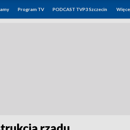
ramy
Program TV
PODCAST TVP3 Szczecin
Więce
trukcja rządu