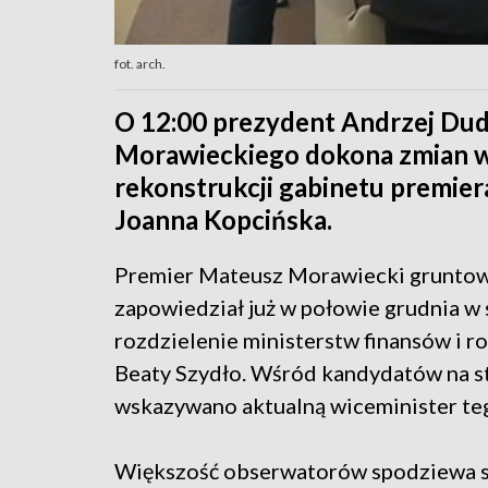
fot. arch.
O 12:00 prezydent Andrzej Du
Morawieckiego dokona zmian w
rekonstrukcji gabinetu premier
Joanna Kopcińska.
Premier Mateusz Morawiecki gruntow
zapowiedział już w połowie grudnia w 
rozdzielenie ministerstw finansów i r
Beaty Szydło. Wśród kandydatów na st
wskazywano aktualną wiceminister teg
Większość obserwatorów spodziewa si