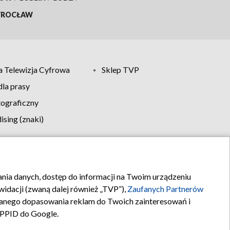
ROCŁAW
 Telewizja Cyfrowa
Sklep TVP
la prasy
tograficzny
sing (znaki)
klamy
Kontakt
rania danych, dostęp do informacji na Twoim urządzeniu
idacji (zwaną dalej również „TVP”),
Zaufanych Partnerów
anego dopasowania reklam do Twoich zainteresowań i
a PPID do Google.