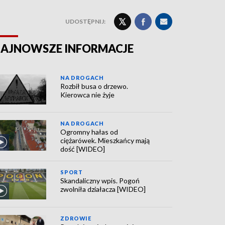
UDOSTĘPNIJ:
AJNOWSZE INFORMACJE
NA DROGACH
Rozbił busa o drzewo.
Kierowca nie żyje
NA DROGACH
Ogromny hałas od
ciężarówek. Mieszkańcy mają
dość [WIDEO]
SPORT
Skandaliczny wpis. Pogoń
zwolniła działacza [WIDEO]
ZDROWIE