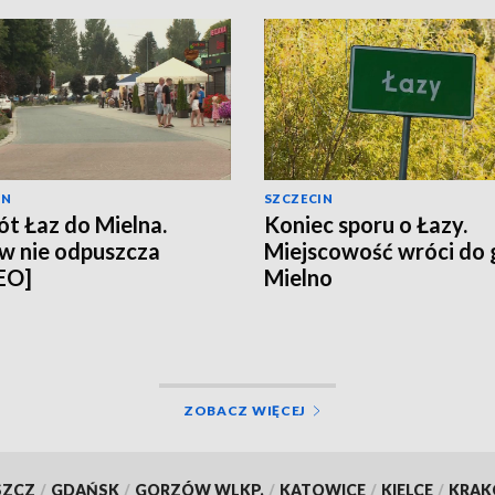
IN
SZCZECIN
t Łaz do Mielna.
Koniec sporu o Łazy.
w nie odpuszcza
Miejscowość wróci do
EO]
Mielno
ZOBACZ WIĘCEJ
SZCZ
/
GDAŃSK
/
GORZÓW WLKP.
/
KATOWICE
/
KIELCE
/
KRA