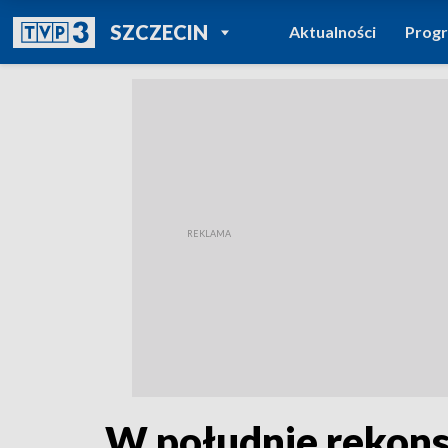
POWRÓT DO
SZCZECIN
Aktualności
Prog
TVP REGIONY
W południe rekons