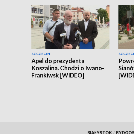
SZCZECIN
SZCZEC
Apel do prezydenta
Powró
Koszalina. Chodzi o Iwano-
Sianó
Frankiwsk [WIDEO]
[WID
BIAŁYSTOK
/
BYDGO