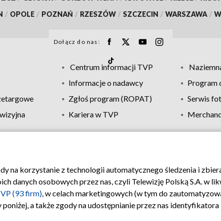
N
/
OPOLE
/
POZNAŃ
/
RZESZÓW
/
SZCZECIN
/
WARSZAWA
/
W
Dołącz do nas:
Centrum informacji TVP
Naziemna
Informacje o nadawcy
Program d
zetargowe
Zgłoś program (ROPAT)
Serwis fo
wizyjna
Kariera w TVP
Merchandi
Polityka prywatności
Moje zgody
Pomoc
Biuro re
ody na korzystanie z technologii automatycznego śledzenia i zbie
 danych osobowych przez nas, czyli Telewizję Polską S.A. w likw
VP (93 firm)
, w celach marketingowych (w tym do zautomatyzow
 poniżej, a także zgody na udostępnianie przez nas identyfikator