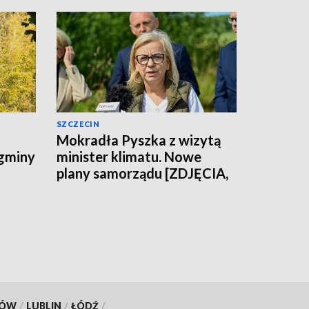
SZCZECIN
Mokradła Pyszka z wizytą
 gminy
minister klimatu. Nowe
plany samorządu [ZDJĘCIA,
WIDEO]
KÓW
/
LUBLIN
/
ŁÓDŹ
/