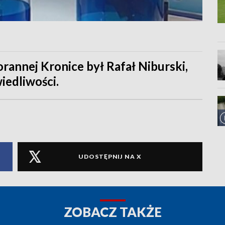
rannej Kronice był Rafał Niburski,
iedliwości.
UDOSTĘPNIJ NA X
ZOBACZ TAKŻE