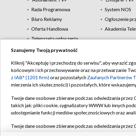
Rada Programowa
System NOS
Biuro Reklamy
Ogłoszenie pr
Oferta Handlowa
Akademia Tele
Telegazeta ogłoszenia
Szanujemy Twoją prywatność
Regulamin TVP
Kliknij "Akceptuję i przechodzę do serwisu", aby wyrazić zg
końcowym i ich przechowywanie oraz na przetwarzanie Twoich
z IAB* (1201 firm)
oraz pozostałych
Zaufanych Partnerów T
mierzenia ich skuteczności) i pozostałych, które wskazujemy
Twoje dane osobowe zbierane podczas odwiedzania przez 
takich jak: pliki cookie, sygnalizatory WWW lub innych pod
udostępnianie funkcji mediów społecznościowych oraz anali
Twoje dane osobowe zbierane podczas odwiedzania przez 
plików cookie, informacje o Twoich wyszukiwaniach w serwi