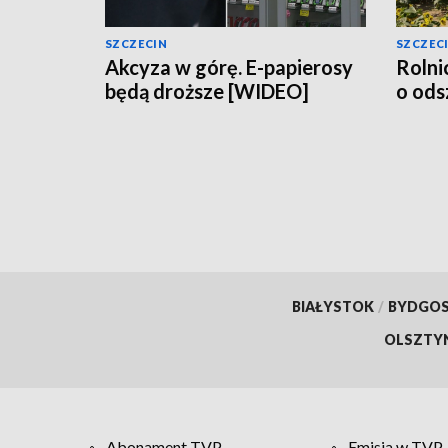
SZCZECIN
SZCZEC
Akcyza w górę. E-papierosy
Rolni
będą droższe [WIDEO]
o od
BIAŁYSTOK
/
BYDGO
OLSZTY
Abonament TVP
Emisja w TVP