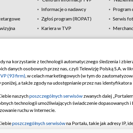
Informacje o nadawcy
Program d
zetargowe
Zgłoś program (ROPAT)
Serwis fo
wizyjna
Kariera w TVP
Merchandi
Polityka prywatności
Moje zgody
Pomoc
Biuro re
ody na korzystanie z technologii automatycznego śledzenia i zbie
 danych osobowych przez nas, czyli Telewizję Polską S.A. w likw
VP (93 firm)
, w celach marketingowych (w tym do zautomatyzow
 poniżej, a także zgody na udostępnianie przez nas identyfikator
Ciebie naszych
poszczególnych serwisów
zwanych dalej „Portalem
obnych technologii umożliwiających świadczenie dopasowanych i be
zowanie ruchu w Internecie.
Ciebie
poszczególnych serwisów
na Portalu, takie jak adresy IP, 
sach Portalu czy historia odwiedzin będą przetwarzane przez TV