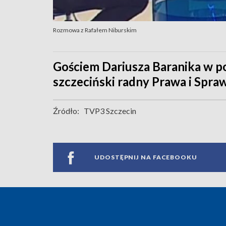
Rozmowa z Rafałem Niburskim
Gościem Dariusza Baranika w po
szczeciński radny Prawa i Spraw
Źródło:
TVP3 Szczecin
UDOSTĘPNIJ NA FACEBOOKU