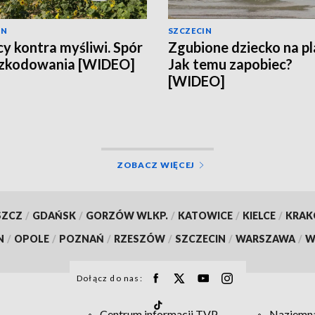
IN
SZCZECIN
cy kontra myśliwi. Spór
Zgubione dziecko na pl
szkodowania [WIDEO]
Jak temu zapobiec?
[WIDEO]
ZOBACZ WIĘCEJ
SZCZ
/
GDAŃSK
/
GORZÓW WLKP.
/
KATOWICE
/
KIELCE
/
KRA
N
/
OPOLE
/
POZNAŃ
/
RZESZÓW
/
SZCZECIN
/
WARSZAWA
/
W
Dołącz do nas:
Centrum informacji TVP
Naziemna