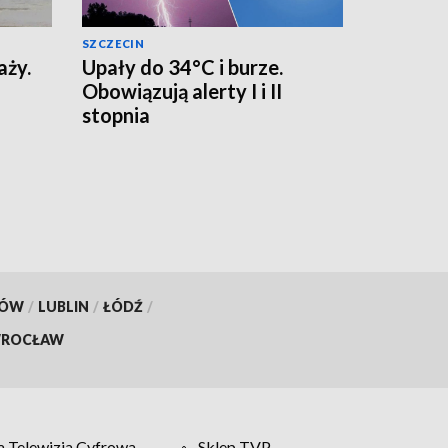
SZCZECIN
aży.
Upały do 34°C i burze.
Obowiązują alerty I i II
stopnia
KÓW
/
LUBLIN
/
ŁÓDŹ
/
ROCŁAW
 Telewizja Cyfrowa
Sklep TVP