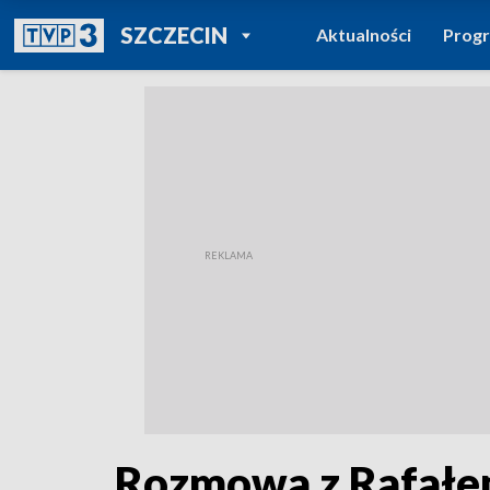
POWRÓT DO
SZCZECIN
Aktualności
Prog
TVP REGIONY
Rozmowa z Rafałe