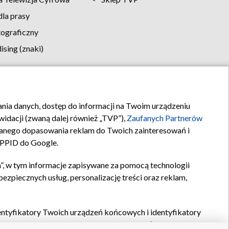
la prasy
tograficzny
sing (znaki)
klamy
Kontakt
rania danych, dostęp do informacji na Twoim urządzeniu
idacji (zwaną dalej również „TVP”),
Zaufanych Partnerów
anego dopasowania reklam do Twoich zainteresowań i
a PPID do Google.
”, w tym informacje zapisywane za pomocą technologii
zpiecznych usług, personalizację treści oraz reklam,
identyfikatory Twoich urządzeń końcowych i identyfikatory
P,
Zaufanych Partnerów z IAB
oraz pozostałych
Zaufanych