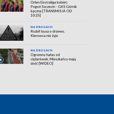
Orlen Ekstraliga kobiet:
Pogoń Szczecin - GKS Górnik
Łęczna [TRANSMISJA OD
10:25]
NA DROGACH
Rozbił busa o drzewo.
Kierowca nie żyje
NA DROGACH
Ogromny hałas od
ciężarówek. Mieszkańcy mają
dość [WIDEO]