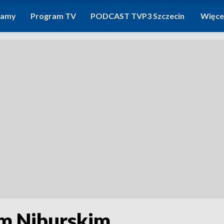
ramy
Program TV
PODCAST TVP3 Szczecin
Więce
m Niburskim