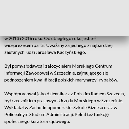
sekretarza generalnego i przewodniczącego zarządu
głównego PiS.
W 2009 został przewodniczącym nowego organu partyjnego
- komitetu wykonawczego, wybrany ponownie na tę funkcję
w 2013 i 2016 roku. Od ubiegłego roku jest też
wiceprezesem partii. Uważany za jednego z najbardziej
zaufanych ludzi Jarosława Kaczyńskiego.
Był pomysłodawcą i założycielem Morskiego Centrum
Informacji Zawodowej w Szczecinie, zajmującego się
podnoszeniem kwalifikacji polskich marynarzy i rybaków.
Współpracował jako dziennikarz z Polskim Radiem Szczecin,
był rzecznikiem prasowym Urzędu Morskiego w Szczecinie.
Wykładał w Zachodniopomorskiej Szkole Biznesu oraz w
Policealnym Studium Administracji. Pełnił też funkcję
społecznego kuratora sądowego.