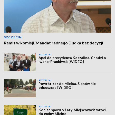
SZCZECIN
Remis w komisji. Mandat radnego Dudka bez decyzji
SZCZECIN
Apel do prezydenta Koszalina. Chodzi o
Iwano-Frankiwsk [WIDEO]
SZCZECIN
Powrót Łaz do Mielna. Sianów nie
odpuszcza [WIDEO]
SZCZECIN
Koniec sporu o Łazy. Miejscowość wróci
do gminy Mielno