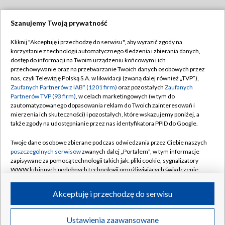
Szanujemy Twoją prywatność
Dołącz do nas:
Kliknij "Akceptuję i przechodzę do serwisu", aby wyrazić zgody na
korzystanie z technologii automatycznego śledzenia i zbierania danych,
TVP
dostęp do informacji na Twoim urządzeniu końcowym i ich
Abonament TVP
przechowywanie oraz na przetwarzanie Twoich danych osobowych przez
Regulamin TVP
nas, czyli Telewizję Polską S.A. w likwidacji (zwaną dalej również „TVP”),
Emisja w TVP
Polityka prywatności
Zaufanych Partnerów z IAB* (1201 firm)
oraz pozostałych
Zaufanych
Partnerów TVP (93 firm)
, w celach marketingowych (w tym do
Centrum informacji TVP
Moje zgody
zautomatyzowanego dopasowania reklam do Twoich zainteresowań i
mierzenia ich skuteczności) i pozostałych, które wskazujemy poniżej, a
Naziemna Telewizja Cyfrowa
Pomoc
także zgody na udostępnianie przez nas identyfikatora PPID do Google.
Sklep TVP
Biuro reklamy
Twoje dane osobowe zbierane podczas odwiedzania przez Ciebie naszych
Rada Programowa
Kontakt
poszczególnych serwisów
zwanych dalej „Portalem”, w tym informacje
zapisywane za pomocą technologii takich jak: pliki cookie, sygnalizatory
System NOS
WWW lub innych podobnych technologii umożliwiających świadczenie
dopasowanych i bezpiecznych usług, personalizację treści oraz reklam,
Informacje o nadawcy
Kanały
udostępnianie funkcji mediów społecznościowych oraz analizowanie
Akceptuję i przechodzę do serwisu
ruchu w Internecie.
Program dla prasy
©2026 Telewizja Polska S.A. w likwidacji
Biuro Reklamy
Twoje dane osobowe zbierane podczas odwiedzania przez Ciebie
Ustawienia zaawansowane
poszczególnych serwisów
na Portalu, takie jak adresy IP, identyfikatory