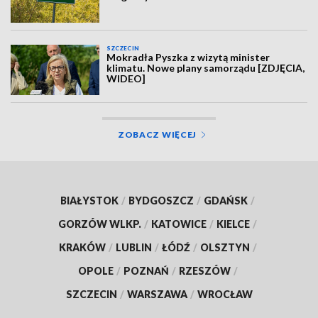
SZCZECIN
Mokradła Pyszka z wizytą minister
klimatu. Nowe plany samorządu [ZDJĘCIA,
WIDEO]
ZOBACZ WIĘCEJ
BIAŁYSTOK
/
BYDGOSZCZ
/
GDAŃSK
/
GORZÓW WLKP.
/
KATOWICE
/
KIELCE
/
KRAKÓW
/
LUBLIN
/
ŁÓDŹ
/
OLSZTYN
/
OPOLE
/
POZNAŃ
/
RZESZÓW
/
SZCZECIN
/
WARSZAWA
/
WROCŁAW