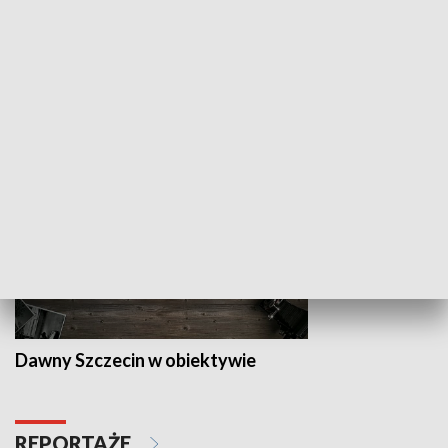
Z indeksem w ręku
Droga po suk
HISTORIA
Dawny Szczecin w obiektywie
REPORTAŻE