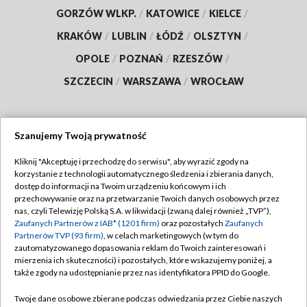
GORZÓW WLKP.
/
KATOWICE
/
KIELCE
/
KRAKÓW
/
LUBLIN
/
ŁÓDŹ
/
OLSZTYN
/
OPOLE
/
POZNAŃ
/
RZESZÓW
/
SZCZECIN
/
WARSZAWA
/
WROCŁAW
Szanujemy Twoją prywatność
Dołącz do nas:
Kliknij "Akceptuję i przechodzę do serwisu", aby wyrazić zgody na
korzystanie z technologii automatycznego śledzenia i zbierania danych,
TVP
dostęp do informacji na Twoim urządzeniu końcowym i ich
Abonament TVP
przechowywanie oraz na przetwarzanie Twoich danych osobowych przez
Regulamin TVP
nas, czyli Telewizję Polską S.A. w likwidacji (zwaną dalej również „TVP”),
Emisja w TVP
Polityka prywatności
Zaufanych Partnerów z IAB* (1201 firm)
oraz pozostałych
Zaufanych
Partnerów TVP (93 firm)
, w celach marketingowych (w tym do
Centrum informacji TVP
Moje zgody
zautomatyzowanego dopasowania reklam do Twoich zainteresowań i
mierzenia ich skuteczności) i pozostałych, które wskazujemy poniżej, a
Naziemna Telewizja Cyfrowa
Pomoc
także zgody na udostępnianie przez nas identyfikatora PPID do Google.
Sklep TVP
Biuro reklamy
Twoje dane osobowe zbierane podczas odwiedzania przez Ciebie naszych