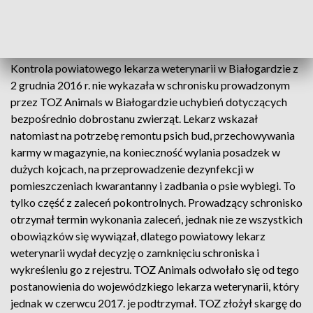
ponowną jego rejestrację i skoro spełniam wymagania, nie
można mi tego zabronić. Byłem już w takiej sytuacji w 2012 r.
i nadal działam - stwierdził Harłacz.
Kontrola powiatowego lekarza weterynarii w Białogardzie z
2 grudnia 2016 r. nie wykazała w schronisku prowadzonym
przez TOZ Animals w Białogardzie uchybień dotyczących
bezpośrednio dobrostanu zwierząt. Lekarz wskazał
natomiast na potrzebę remontu psich bud, przechowywania
karmy w magazynie, na konieczność wylania posadzek w
dużych kojcach, na przeprowadzenie dezynfekcji w
pomieszczeniach kwarantanny i zadbania o psie wybiegi. To
tylko część z zaleceń pokontrolnych. Prowadzący schronisko
otrzymał termin wykonania zaleceń, jednak nie ze wszystkich
obowiązków się wywiązał, dlatego powiatowy lekarz
weterynarii wydał decyzję o zamknięciu schroniska i
wykreśleniu go z rejestru. TOZ Animals odwołało się od tego
postanowienia do wojewódzkiego lekarza weterynarii, który
jednak w czerwcu 2017. je podtrzymał. TOZ złożył skargę do