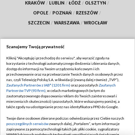
KRAKÓW
/
LUBLIN
/
ŁÓDŹ
/
OLSZTYN
/
OPOLE
/
POZNAŃ
/
RZESZÓW
/
SZCZECIN
/
WARSZAWA
/
WROCŁAW
Szanujemy Twoją prywatność
Dołącz do nas:
Kliknij "Akceptuję i przechodzę do serwisu", aby wyrazić zgody na
korzystanie z technologii automatycznego śledzenia i zbierania danych,
TVP
dostęp do informacji na Twoim urządzeniu końcowym i ich
Abonament TVP
przechowywanie oraz na przetwarzanie Twoich danych osobowych przez
Regulamin TVP
nas, czyli Telewizję Polską S.A. w likwidacji (zwaną dalej również „TVP”),
Emisja w TVP
Polityka prywatności
Zaufanych Partnerów z IAB* (1201 firm)
oraz pozostałych
Zaufanych
Partnerów TVP (93 firm)
, w celach marketingowych (w tym do
Centrum informacji TVP
Moje zgody
zautomatyzowanego dopasowania reklam do Twoich zainteresowań i
mierzenia ich skuteczności) i pozostałych, które wskazujemy poniżej, a
Naziemna Telewizja Cyfrowa
Pomoc
także zgody na udostępnianie przez nas identyfikatora PPID do Google.
Sklep TVP
Biuro reklamy
Twoje dane osobowe zbierane podczas odwiedzania przez Ciebie naszych
Rada Programowa
Kontakt
poszczególnych serwisów
zwanych dalej „Portalem”, w tym informacje
zapisywane za pomocą technologii takich jak: pliki cookie, sygnalizatory
System NOS
WWW lub innych podobnych technologii umożliwiających świadczenie