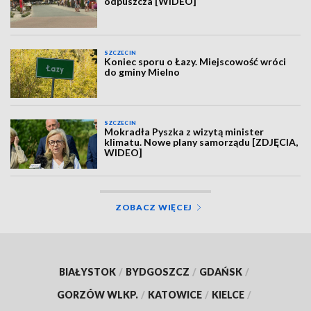
odpuszcza [WIDEO]
SZCZECIN
Koniec sporu o Łazy. Miejscowość wróci
do gminy Mielno
SZCZECIN
Mokradła Pyszka z wizytą minister
klimatu. Nowe plany samorządu [ZDJĘCIA,
WIDEO]
ZOBACZ WIĘCEJ
BIAŁYSTOK
/
BYDGOSZCZ
/
GDAŃSK
/
GORZÓW WLKP.
/
KATOWICE
/
KIELCE
/