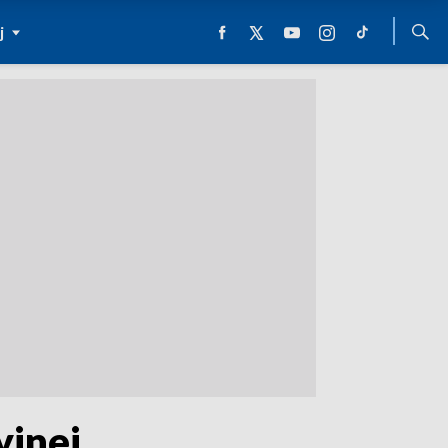
j
yjnej