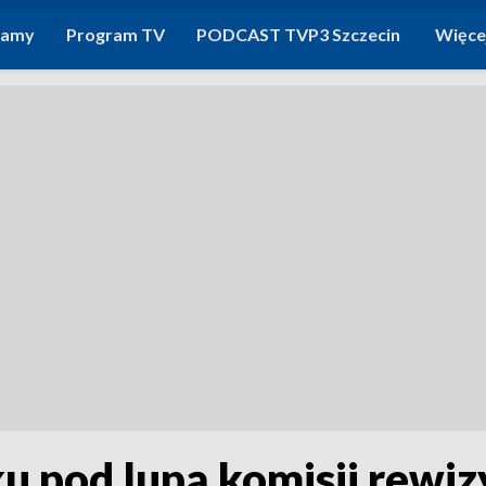
ramy
Program TV
PODCAST TVP3 Szczecin
Więce
 pod lupą komisji rewiz