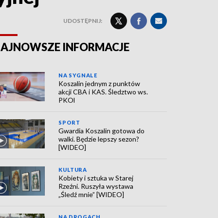
UDOSTĘPNIJ:
AJNOWSZE INFORMACJE
NA SYGNALE
Koszalin jednym z punktów
akcji CBA i KAS. Śledztwo ws.
PKOl
SPORT
Gwardia Koszalin gotowa do
walki. Będzie lepszy sezon?
[WIDEO]
KULTURA
Kobiety i sztuka w Starej
Rzeźni. Ruszyła wystawa
„Śledź mnie” [WIDEO]
NA DROGACH