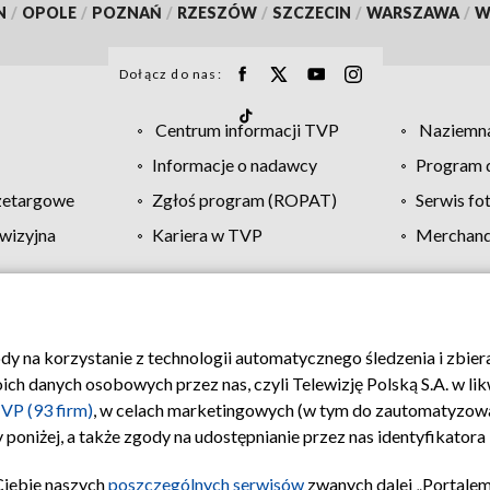
N
/
OPOLE
/
POZNAŃ
/
RZESZÓW
/
SZCZECIN
/
WARSZAWA
/
W
Dołącz do nas:
Centrum informacji TVP
Naziemna
Informacje o nadawcy
Program d
zetargowe
Zgłoś program (ROPAT)
Serwis fo
wizyjna
Kariera w TVP
Merchandi
Polityka prywatności
Moje zgody
Pomoc
Biuro re
ody na korzystanie z technologii automatycznego śledzenia i zbie
 danych osobowych przez nas, czyli Telewizję Polską S.A. w likw
VP (93 firm)
, w celach marketingowych (w tym do zautomatyzow
 poniżej, a także zgody na udostępnianie przez nas identyfikator
Ciebie naszych
poszczególnych serwisów
zwanych dalej „Portalem