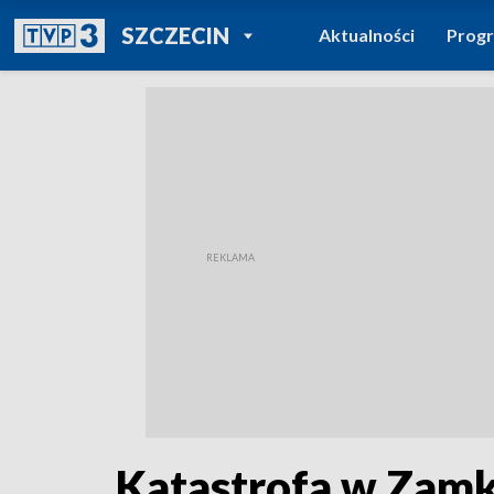
POWRÓT DO
SZCZECIN
Aktualności
Prog
TVP REGIONY
Katastrofa w Zamku