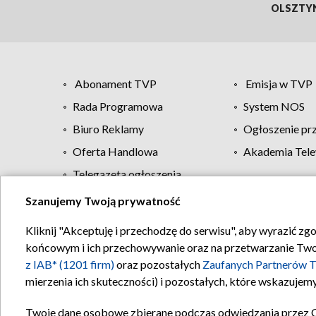
OLSZTY
Abonament TVP
Emisja w TVP
Rada Programowa
System NOS
Biuro Reklamy
Ogłoszenie pr
Oferta Handlowa
Akademia Tele
Telegazeta ogłoszenia
Szanujemy Twoją prywatność
Regulamin TVP
Kliknij "Akceptuję i przechodzę do serwisu", aby wyrazić zg
końcowym i ich przechowywanie oraz na przetwarzanie Twoich
z IAB* (1201 firm)
oraz pozostałych
Zaufanych Partnerów T
mierzenia ich skuteczności) i pozostałych, które wskazujemy
Twoje dane osobowe zbierane podczas odwiedzania przez 