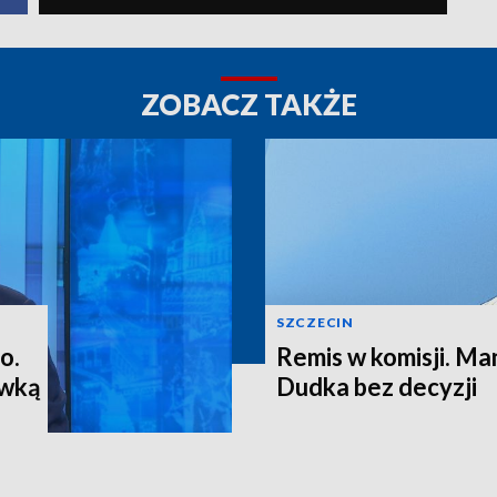
ZOBACZ TAKŻE
SZCZECIN
o.
Remis w komisji. M
ewką
Dudka bez decyzji