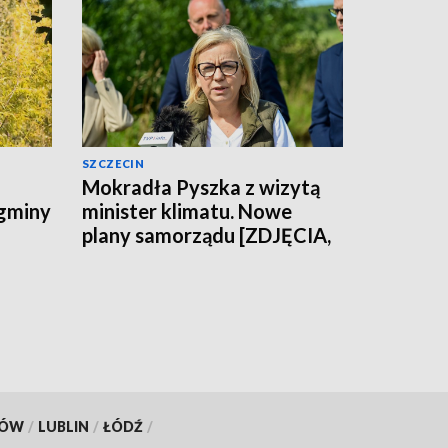
SZCZECIN
Mokradła Pyszka z wizytą
 gminy
minister klimatu. Nowe
plany samorządu [ZDJĘCIA,
WIDEO]
KÓW
/
LUBLIN
/
ŁÓDŹ
/