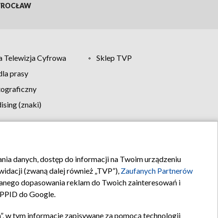
ROCŁAW
 Telewizja Cyfrowa
Sklep TVP
la prasy
tograficzny
sing (znaki)
klamy
Kontakt
rania danych, dostęp do informacji na Twoim urządzeniu
idacji (zwaną dalej również „TVP”),
Zaufanych Partnerów
anego dopasowania reklam do Twoich zainteresowań i
a PPID do Google.
”, w tym informacje zapisywane za pomocą technologii