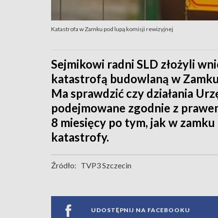
Katastrofa w Zamku pod lupą komisji rewizyjnej
Sejmikowi radni SLD złożyli wni
katastrofą budowlaną w Zamku 
Ma sprawdzić czy działania Ur
podejmowane zgodnie z prawem 
8 miesięcy po tym, jak w zamku 
katastrofy.
Źródło:
TVP3 Szczecin
UDOSTĘPNIJ NA FACEBOOKU