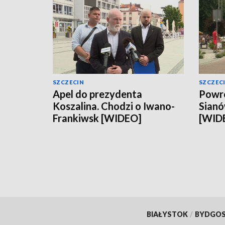
SZCZECIN
SZCZEC
Apel do prezydenta
Powró
Koszalina. Chodzi o Iwano-
Sianó
Frankiwsk [WIDEO]
[WID
BIAŁYSTOK
/
BYDGO