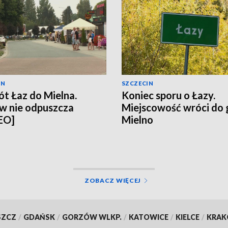
IN
SZCZECIN
t Łaz do Mielna.
Koniec sporu o Łazy.
w nie odpuszcza
Miejscowość wróci do
EO]
Mielno
ZOBACZ WIĘCEJ
SZCZ
/
GDAŃSK
/
GORZÓW WLKP.
/
KATOWICE
/
KIELCE
/
KRA