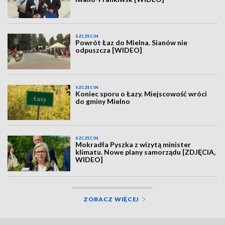
SZCZECIN
Powrót Łaz do Mielna. Sianów nie
odpuszcza [WIDEO]
SZCZECIN
Koniec sporu o Łazy. Miejscowość wróci
do gminy Mielno
SZCZECIN
Mokradła Pyszka z wizytą minister
klimatu. Nowe plany samorządu [ZDJĘCIA,
WIDEO]
ZOBACZ WIĘCEJ