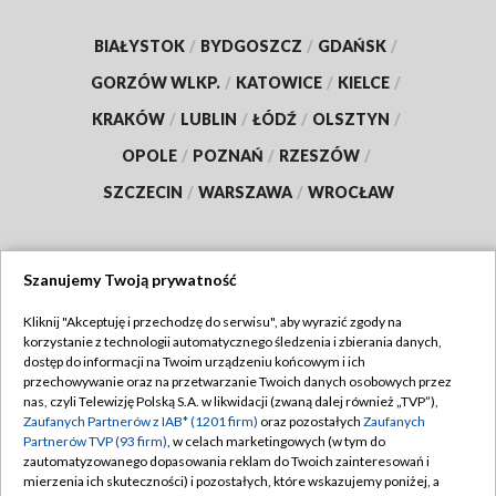
BIAŁYSTOK
/
BYDGOSZCZ
/
GDAŃSK
/
GORZÓW WLKP.
/
KATOWICE
/
KIELCE
/
KRAKÓW
/
LUBLIN
/
ŁÓDŹ
/
OLSZTYN
/
OPOLE
/
POZNAŃ
/
RZESZÓW
/
SZCZECIN
/
WARSZAWA
/
WROCŁAW
Szanujemy Twoją prywatność
Dołącz do nas:
Kliknij "Akceptuję i przechodzę do serwisu", aby wyrazić zgody na
korzystanie z technologii automatycznego śledzenia i zbierania danych,
TVP
dostęp do informacji na Twoim urządzeniu końcowym i ich
Abonament TVP
przechowywanie oraz na przetwarzanie Twoich danych osobowych przez
Regulamin TVP
nas, czyli Telewizję Polską S.A. w likwidacji (zwaną dalej również „TVP”),
Emisja w TVP
Polityka prywatności
Zaufanych Partnerów z IAB* (1201 firm)
oraz pozostałych
Zaufanych
Partnerów TVP (93 firm)
, w celach marketingowych (w tym do
Centrum informacji TVP
Moje zgody
zautomatyzowanego dopasowania reklam do Twoich zainteresowań i
mierzenia ich skuteczności) i pozostałych, które wskazujemy poniżej, a
Naziemna Telewizja Cyfrowa
Pomoc