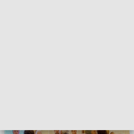
POWRÓT DO
SZCZECIN
TVP REGIONY
Poważne oskarżenia radnych wobec
burmistrza
2018-01-11
Przemysław Plecan /as