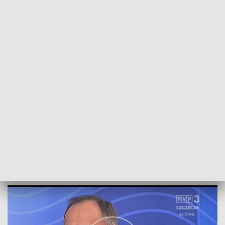
POWRÓT DO
SZCZECIN
TVP REGIONY
Rozmowa z Andrzejem Strzebońskim
2018-01-11
kb