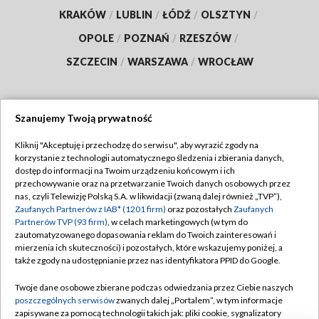
KRAKÓW
/
LUBLIN
/
ŁÓDŹ
/
OLSZTYN
/
OPOLE
/
POZNAŃ
/
RZESZÓW
/
SZCZECIN
/
WARSZAWA
/
WROCŁAW
Szanujemy Twoją prywatność
Dołącz do nas:
Kliknij "Akceptuję i przechodzę do serwisu", aby wyrazić zgody na
korzystanie z technologii automatycznego śledzenia i zbierania danych,
TVP
dostęp do informacji na Twoim urządzeniu końcowym i ich
Abonament TVP
przechowywanie oraz na przetwarzanie Twoich danych osobowych przez
Regulamin TVP
nas, czyli Telewizję Polską S.A. w likwidacji (zwaną dalej również „TVP”),
Emisja w TVP
Polityka prywatności
Zaufanych Partnerów z IAB* (1201 firm)
oraz pozostałych
Zaufanych
Partnerów TVP (93 firm)
, w celach marketingowych (w tym do
Centrum informacji TVP
Moje zgody
zautomatyzowanego dopasowania reklam do Twoich zainteresowań i
mierzenia ich skuteczności) i pozostałych, które wskazujemy poniżej, a
Naziemna Telewizja Cyfrowa
Pomoc
także zgody na udostępnianie przez nas identyfikatora PPID do Google.
Sklep TVP
Biuro reklamy
Twoje dane osobowe zbierane podczas odwiedzania przez Ciebie naszych
Rada Programowa
Kontakt
poszczególnych serwisów
zwanych dalej „Portalem”, w tym informacje
zapisywane za pomocą technologii takich jak: pliki cookie, sygnalizatory