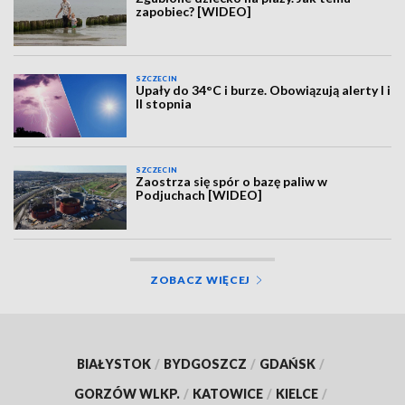
zapobiec? [WIDEO]
SZCZECIN
Upały do 34°C i burze. Obowiązują alerty I i
II stopnia
SZCZECIN
Zaostrza się spór o bazę paliw w
Podjuchach [WIDEO]
ZOBACZ WIĘCEJ
BIAŁYSTOK
/
BYDGOSZCZ
/
GDAŃSK
/
GORZÓW WLKP.
/
KATOWICE
/
KIELCE
/