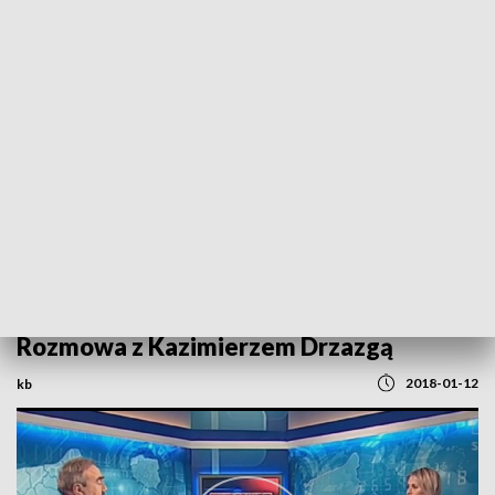
POWRÓT DO
SZCZECIN
TVP REGIONY
Rozmowa z Kazimierzem Drzazgą
2018-01-12
kb