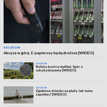
SZCZECIN
Akcyza w górę. E-papierosy będą droższe [WIDEO]
SZCZECIN
Rolnicy kontra myśliwi. Spór o
odszkodowania [WIDEO]
SZCZECIN
Zgubione dziecko na plaży. Jak temu
zapobiec? [WIDEO]