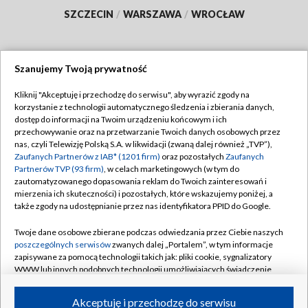
SZCZECIN
/
WARSZAWA
/
WROCŁAW
Szanujemy Twoją prywatność
Dołącz do nas:
Kliknij "Akceptuję i przechodzę do serwisu", aby wyrazić zgody na
korzystanie z technologii automatycznego śledzenia i zbierania danych,
TVP
dostęp do informacji na Twoim urządzeniu końcowym i ich
Abonament TVP
przechowywanie oraz na przetwarzanie Twoich danych osobowych przez
Regulamin TVP
nas, czyli Telewizję Polską S.A. w likwidacji (zwaną dalej również „TVP”),
Emisja w TVP
Polityka prywatności
Zaufanych Partnerów z IAB* (1201 firm)
oraz pozostałych
Zaufanych
Partnerów TVP (93 firm)
, w celach marketingowych (w tym do
Centrum informacji TVP
Moje zgody
zautomatyzowanego dopasowania reklam do Twoich zainteresowań i
mierzenia ich skuteczności) i pozostałych, które wskazujemy poniżej, a
Naziemna Telewizja Cyfrowa
Pomoc
także zgody na udostępnianie przez nas identyfikatora PPID do Google.
Sklep TVP
Biuro reklamy
Twoje dane osobowe zbierane podczas odwiedzania przez Ciebie naszych
Rada Programowa
Kontakt
poszczególnych serwisów
zwanych dalej „Portalem”, w tym informacje
zapisywane za pomocą technologii takich jak: pliki cookie, sygnalizatory
System NOS
WWW lub innych podobnych technologii umożliwiających świadczenie
dopasowanych i bezpiecznych usług, personalizację treści oraz reklam,
Informacje o nadawcy
Kanały
udostępnianie funkcji mediów społecznościowych oraz analizowanie
Akceptuję i przechodzę do serwisu
ruchu w Internecie.