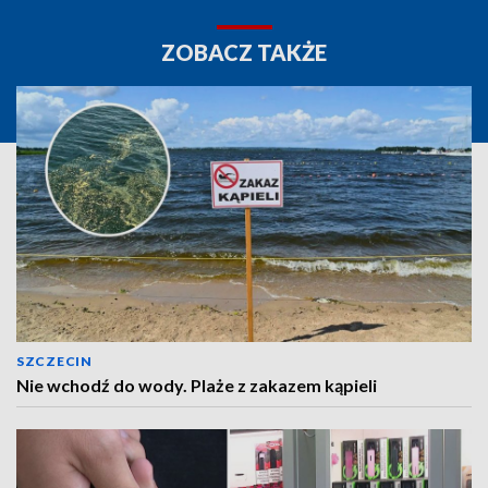
ZOBACZ TAKŻE
SZCZECIN
Nie wchodź do wody. Plaże z zakazem kąpieli