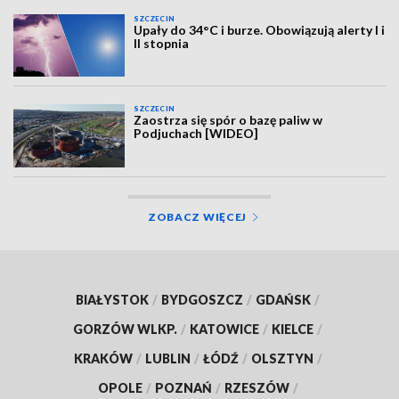
SZCZECIN
Upały do 34°C i burze. Obowiązują alerty I i
II stopnia
SZCZECIN
Zaostrza się spór o bazę paliw w
Podjuchach [WIDEO]
ZOBACZ WIĘCEJ
BIAŁYSTOK
/
BYDGOSZCZ
/
GDAŃSK
/
GORZÓW WLKP.
/
KATOWICE
/
KIELCE
/
KRAKÓW
/
LUBLIN
/
ŁÓDŹ
/
OLSZTYN
/
OPOLE
/
POZNAŃ
/
RZESZÓW
/