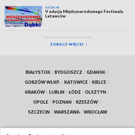
SZCZECIN
V edycja Międzynarodowego Festiwalu
Latawców
ZOBACZ WIĘCEJ
BIAŁYSTOK
/
BYDGOSZCZ
/
GDAŃSK
/
GORZÓW WLKP.
/
KATOWICE
/
KIELCE
/
KRAKÓW
/
LUBLIN
/
ŁÓDŹ
/
OLSZTYN
/
OPOLE
/
POZNAŃ
/
RZESZÓW
/
SZCZECIN
/
WARSZAWA
/
WROCŁAW