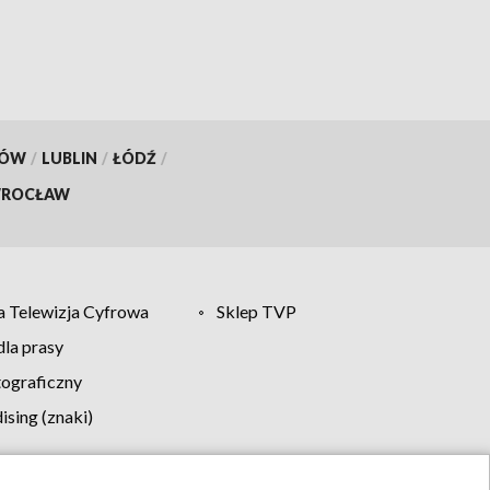
KÓW
/
LUBLIN
/
ŁÓDŹ
/
ROCŁAW
 Telewizja Cyfrowa
Sklep TVP
la prasy
tograficzny
sing (znaki)