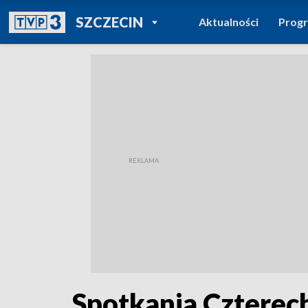
POWRÓT DO
SZCZECIN
Aktualności
Prog
TVP REGIONY
Spotkania Czterec