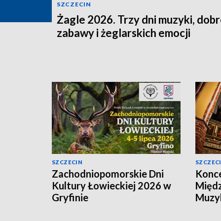
SZCZECIN
Żagle 2026. Trzy dni muzyki, dobr
zabawy i żeglarskich emocji
SZCZECIN
SZCZEC
Zachodniopomorskie Dni
Konce
Kultury Łowieckiej 2026 w
Międ
Gryfinie
Muzyk
Kamer