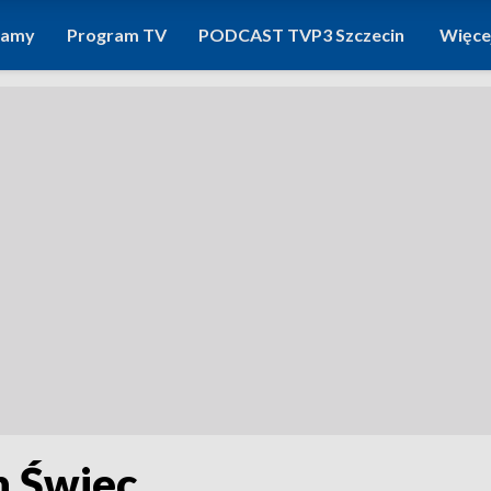
ramy
Program TV
PODCAST TVP3 Szczecin
Więce
h Świec