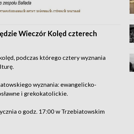
będzie Wieczór Kolęd czterech
kolęd, podczas którego cztery wyznania
lturę.
biatowskiego wyznania: ewangelicko-
sławne i grekokatolickie.
tycznia o godz. 17:00 w Trzebiatowskim