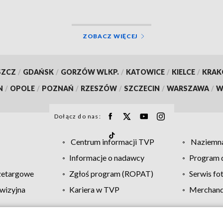
rskim
ZOBACZ WIĘCEJ
SZCZ
/
GDAŃSK
/
GORZÓW WLKP.
/
KATOWICE
/
KIELCE
/
KRA
N
/
OPOLE
/
POZNAŃ
/
RZESZÓW
/
SZCZECIN
/
WARSZAWA
/
W
Dołącz do nas:
Centrum informacji TVP
Naziemna
Informacje o nadawcy
Program d
zetargowe
Zgłoś program (ROPAT)
Serwis fo
wizyjna
Kariera w TVP
Merchandi