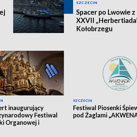
SZCZECIN
ej
Spacer po Lwowie z
XXVII „Herbertiada”
Kołobrzegu
IN
SZCZECIN
rt inaugurujący
Festiwal Piosenki Śpie
zynarodowy Festiwal
pod Żaglami „AKWEN
i Organowej i
alnej w Kamieniu