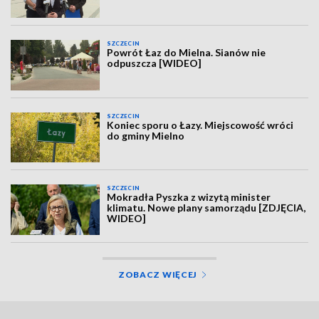
SZCZECIN
Powrót Łaz do Mielna. Sianów nie
odpuszcza [WIDEO]
SZCZECIN
Koniec sporu o Łazy. Miejscowość wróci
do gminy Mielno
SZCZECIN
Mokradła Pyszka z wizytą minister
klimatu. Nowe plany samorządu [ZDJĘCIA,
WIDEO]
ZOBACZ WIĘCEJ