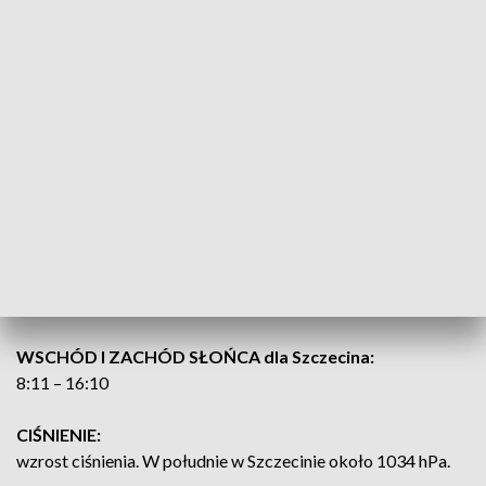
-2°C do 0°C
BAŁTYK POŁUDNIOWY
Wiatr wschodni do południowo-wschodniego 5 do 6 w skali
B. Stan morza 3 do 4. Temperatura powietrza około 3°C.
Widzialność dobra do umiarkowanej. Miejscami zamglenie. Z
ZATOKA POMORSKA
: Wiatr wschodni do południowo-wschodniego 4 do 5,
okresami 6 w skali B. Stan Zatoki 2 do 3. Temperatura
powietrza około 3°C. Widzialność dobra do umiarkowanej.
Miejscami zamglenie.
WSCHÓD I ZACHÓD SŁOŃCA dla Szczecina:
8:11 – 16:10
CIŚNIENIE:
wzrost ciśnienia. W południe w Szczecinie około 1034 hPa.