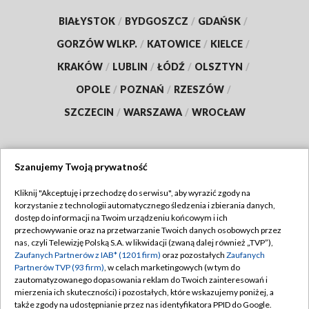
BIAŁYSTOK
/
BYDGOSZCZ
/
GDAŃSK
/
GORZÓW WLKP.
/
KATOWICE
/
KIELCE
/
KRAKÓW
/
LUBLIN
/
ŁÓDŹ
/
OLSZTYN
/
OPOLE
/
POZNAŃ
/
RZESZÓW
/
SZCZECIN
/
WARSZAWA
/
WROCŁAW
Szanujemy Twoją prywatność
Dołącz do nas:
Kliknij "Akceptuję i przechodzę do serwisu", aby wyrazić zgody na
korzystanie z technologii automatycznego śledzenia i zbierania danych,
TVP
dostęp do informacji na Twoim urządzeniu końcowym i ich
Abonament TVP
przechowywanie oraz na przetwarzanie Twoich danych osobowych przez
Regulamin TVP
nas, czyli Telewizję Polską S.A. w likwidacji (zwaną dalej również „TVP”),
Emisja w TVP
Polityka prywatności
Zaufanych Partnerów z IAB* (1201 firm)
oraz pozostałych
Zaufanych
Partnerów TVP (93 firm)
, w celach marketingowych (w tym do
Centrum informacji TVP
Moje zgody
zautomatyzowanego dopasowania reklam do Twoich zainteresowań i
mierzenia ich skuteczności) i pozostałych, które wskazujemy poniżej, a
Naziemna Telewizja Cyfrowa
Pomoc
także zgody na udostępnianie przez nas identyfikatora PPID do Google.