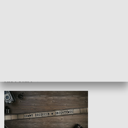
Z indeksem w ręku
Droga po suk
HISTORIA