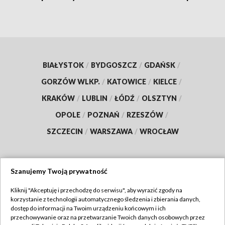
BIAŁYSTOK
/
BYDGOSZCZ
/
GDAŃSK
/
GORZÓW WLKP.
/
KATOWICE
/
KIELCE
/
KRAKÓW
/
LUBLIN
/
ŁÓDŹ
/
OLSZTYN
/
OPOLE
/
POZNAŃ
/
RZESZÓW
/
SZCZECIN
/
WARSZAWA
/
WROCŁAW
Szanujemy Twoją prywatność
Dołącz do nas:
Kliknij "Akceptuję i przechodzę do serwisu", aby wyrazić zgody na
korzystanie z technologii automatycznego śledzenia i zbierania danych,
TVP
dostęp do informacji na Twoim urządzeniu końcowym i ich
Abonament TVP
przechowywanie oraz na przetwarzanie Twoich danych osobowych przez
Regulamin TVP