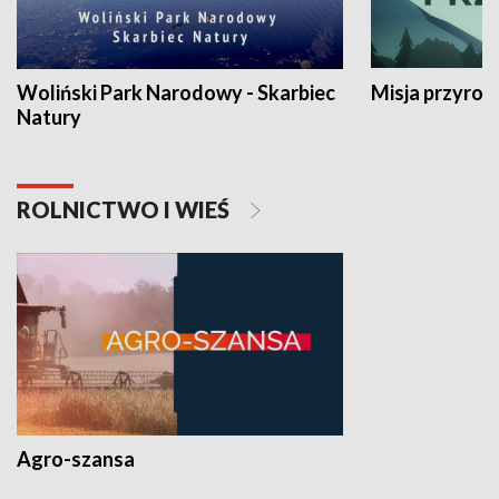
Woliński Park Narodowy - Skarbiec
Misja przyrod
Natury
ROLNICTWO I WIEŚ
Agro-szansa