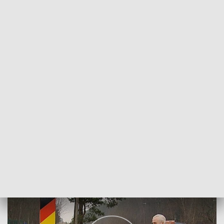
POWRÓT DO
SZCZECIN
TVP REGIONY
Mandat dla psa
2018-01-12
Marcin Kokolus / kb