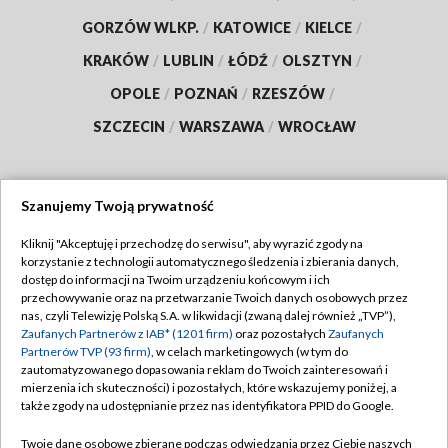
GORZÓW WLKP.
/
KATOWICE
/
KIELCE
/
KRAKÓW
/
LUBLIN
/
ŁÓDŹ
/
OLSZTYN
/
OPOLE
/
POZNAŃ
/
RZESZÓW
/
SZCZECIN
/
WARSZAWA
/
WROCŁAW
Szanujemy Twoją prywatność
Dołącz do nas:
Kliknij "Akceptuję i przechodzę do serwisu", aby wyrazić zgody na
korzystanie z technologii automatycznego śledzenia i zbierania danych,
TVP
dostęp do informacji na Twoim urządzeniu końcowym i ich
Abonament TVP
przechowywanie oraz na przetwarzanie Twoich danych osobowych przez
Regulamin TVP
nas, czyli Telewizję Polską S.A. w likwidacji (zwaną dalej również „TVP”),
Emisja w TVP
Polityka prywatności
Zaufanych Partnerów z IAB* (1201 firm)
oraz pozostałych
Zaufanych
Partnerów TVP (93 firm)
, w celach marketingowych (w tym do
Centrum informacji TVP
Moje zgody
zautomatyzowanego dopasowania reklam do Twoich zainteresowań i
mierzenia ich skuteczności) i pozostałych, które wskazujemy poniżej, a
Naziemna Telewizja Cyfrowa
Pomoc
także zgody na udostępnianie przez nas identyfikatora PPID do Google.
Sklep TVP
Biuro reklamy
Twoje dane osobowe zbierane podczas odwiedzania przez Ciebie naszych