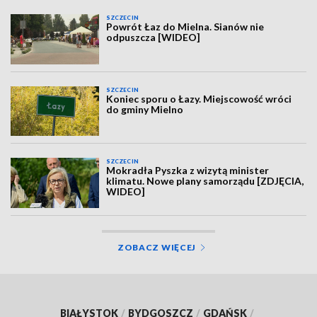
SZCZECIN
Powrót Łaz do Mielna. Sianów nie
odpuszcza [WIDEO]
SZCZECIN
Koniec sporu o Łazy. Miejscowość wróci
do gminy Mielno
SZCZECIN
Mokradła Pyszka z wizytą minister
klimatu. Nowe plany samorządu [ZDJĘCIA,
WIDEO]
ZOBACZ WIĘCEJ
BIAŁYSTOK
/
BYDGOSZCZ
/
GDAŃSK
/