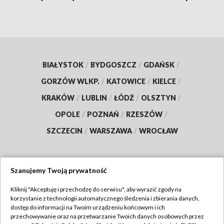
BIAŁYSTOK
/
BYDGOSZCZ
/
GDAŃSK
/
GORZÓW WLKP.
/
KATOWICE
/
KIELCE
/
KRAKÓW
/
LUBLIN
/
ŁÓDŹ
/
OLSZTYN
/
OPOLE
/
POZNAŃ
/
RZESZÓW
/
SZCZECIN
/
WARSZAWA
/
WROCŁAW
Szanujemy Twoją prywatność
Dołącz do nas:
Kliknij "Akceptuję i przechodzę do serwisu", aby wyrazić zgody na
korzystanie z technologii automatycznego śledzenia i zbierania danych,
TVP
dostęp do informacji na Twoim urządzeniu końcowym i ich
Abonament TVP
przechowywanie oraz na przetwarzanie Twoich danych osobowych przez
Regulamin TVP