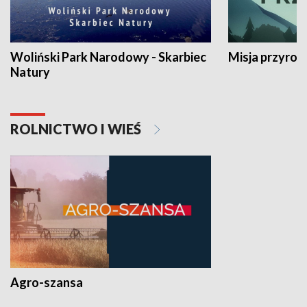
Woliński Park Narodowy - Skarbiec
Misja przyrod
Natury
ROLNICTWO I WIEŚ
Agro-szansa