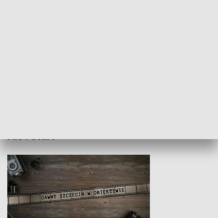
Z indeksem w ręku
Droga po suk
HISTORIA