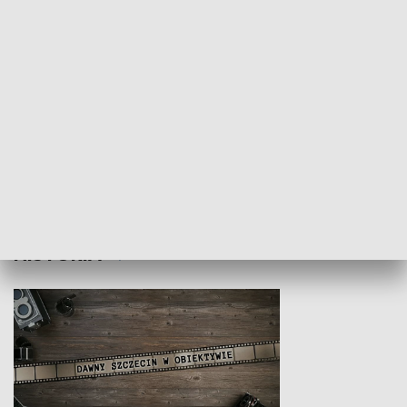
Z indeksem w ręku
Droga po suk
HISTORIA