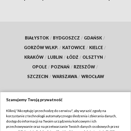
BIAŁYSTOK
/
BYDGOSZCZ
/
GDAŃSK
/
GORZÓW WLKP.
/
KATOWICE
/
KIELCE
/
KRAKÓW
/
LUBLIN
/
ŁÓDŹ
/
OLSZTYN
/
OPOLE
/
POZNAŃ
/
RZESZÓW
/
SZCZECIN
/
WARSZAWA
/
WROCŁAW
Szanujemy Twoją prywatność
Dołącz do nas:
Kliknij "Akceptuję i przechodzę do serwisu", aby wyrazić zgody na
korzystanie z technologii automatycznego śledzenia i zbierania danych,
TVP
dostęp do informacji na Twoim urządzeniu końcowym i ich
Abonament TVP
przechowywanie oraz na przetwarzanie Twoich danych osobowych przez
Regulamin TVP