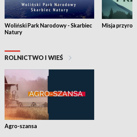
Woliński Park Narodowy - Skarbiec
Misja przyrod
Natury
ROLNICTWO I WIEŚ
Agro-szansa