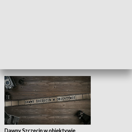
Z indeksem w ręku
Droga po suk
HISTORIA
Dawny Szczecin w obiektywie