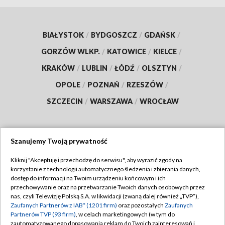
BIAŁYSTOK
/
BYDGOSZCZ
/
GDAŃSK
/
GORZÓW WLKP.
/
KATOWICE
/
KIELCE
/
KRAKÓW
/
LUBLIN
/
ŁÓDŹ
/
OLSZTYN
/
OPOLE
/
POZNAŃ
/
RZESZÓW
/
SZCZECIN
/
WARSZAWA
/
WROCŁAW
Szanujemy Twoją prywatność
Dołącz do nas:
Kliknij "Akceptuję i przechodzę do serwisu", aby wyrazić zgody na
korzystanie z technologii automatycznego śledzenia i zbierania danych,
TVP
dostęp do informacji na Twoim urządzeniu końcowym i ich
Abonament TVP
przechowywanie oraz na przetwarzanie Twoich danych osobowych przez
Regulamin TVP
nas, czyli Telewizję Polską S.A. w likwidacji (zwaną dalej również „TVP”),
Emisja w TVP
Polityka prywatności
Zaufanych Partnerów z IAB* (1201 firm)
oraz pozostałych
Zaufanych
Partnerów TVP (93 firm)
, w celach marketingowych (w tym do
Centrum informacji TVP
Moje zgody
zautomatyzowanego dopasowania reklam do Twoich zainteresowań i