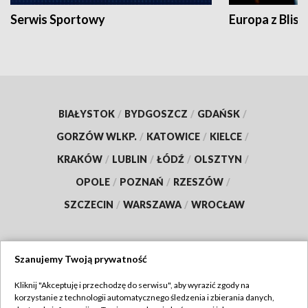
Serwis Sportowy
Europa z Blisk
BIAŁYSTOK
/
BYDGOSZCZ
/
GDAŃSK
/
GORZÓW WLKP.
/
KATOWICE
/
KIELCE
/
KRAKÓW
/
LUBLIN
/
ŁÓDŹ
/
OLSZTYN
/
OPOLE
/
POZNAŃ
/
RZESZÓW
/
SZCZECIN
/
WARSZAWA
/
WROCŁAW
Szanujemy Twoją prywatność
Dołącz do nas:
Kliknij "Akceptuję i przechodzę do serwisu", aby wyrazić zgody na
korzystanie z technologii automatycznego śledzenia i zbierania danych,
TVP