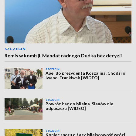
SZCZECIN
Remis w komisji. Mandat radnego Dudka bez decyzji
SZCZECIN
Apel do prezydenta Koszalina. Chodzi o
Iwano-Frankiwsk [WIDEO]
SZCZECIN
Powrót Łaz do Mielna. Sianów nie
odpuszcza [WIDEO]
SZCZECIN
Koniec sporu o Łazy. Miejscowość wróci