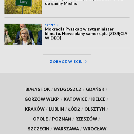
do gminy Mielno
SZCZECIN
Mokradła Pyszka z wizytą minister
klimatu. Nowe plany samorządu [ZDJĘCIA,
WIDEO]
ZOBACZ WIĘCEJ
BIAŁYSTOK
/
BYDGOSZCZ
/
GDAŃSK
/
GORZÓW WLKP.
/
KATOWICE
/
KIELCE
/
KRAKÓW
/
LUBLIN
/
ŁÓDŹ
/
OLSZTYN
/
OPOLE
/
POZNAŃ
/
RZESZÓW
/
SZCZECIN
/
WARSZAWA
/
WROCŁAW