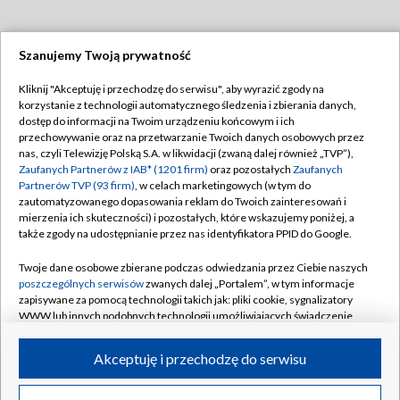
Szanujemy Twoją prywatność
Dołącz do nas:
Kliknij "Akceptuję i przechodzę do serwisu", aby wyrazić zgody na
korzystanie z technologii automatycznego śledzenia i zbierania danych,
TVP
dostęp do informacji na Twoim urządzeniu końcowym i ich
Abonament TVP
przechowywanie oraz na przetwarzanie Twoich danych osobowych przez
Regulamin TVP
nas, czyli Telewizję Polską S.A. w likwidacji (zwaną dalej również „TVP”),
Emisja w TVP
Polityka prywatności
Zaufanych Partnerów z IAB* (1201 firm)
oraz pozostałych
Zaufanych
Partnerów TVP (93 firm)
, w celach marketingowych (w tym do
Centrum informacji TVP
Moje zgody
zautomatyzowanego dopasowania reklam do Twoich zainteresowań i
mierzenia ich skuteczności) i pozostałych, które wskazujemy poniżej, a
Naziemna Telewizja Cyfrowa
Pomoc
także zgody na udostępnianie przez nas identyfikatora PPID do Google.
Sklep TVP
Biuro reklamy
Twoje dane osobowe zbierane podczas odwiedzania przez Ciebie naszych
Rada Programowa
Kontakt
poszczególnych serwisów
zwanych dalej „Portalem”, w tym informacje
zapisywane za pomocą technologii takich jak: pliki cookie, sygnalizatory
System NOS
WWW lub innych podobnych technologii umożliwiających świadczenie
dopasowanych i bezpiecznych usług, personalizację treści oraz reklam,
Informacje o nadawcy
Kanały
udostępnianie funkcji mediów społecznościowych oraz analizowanie
Akceptuję i przechodzę do serwisu
ruchu w Internecie.
Program dla prasy
©2026 Telewizja Polska S.A. w likwidacji
Biuro Reklamy
Twoje dane osobowe zbierane podczas odwiedzania przez Ciebie