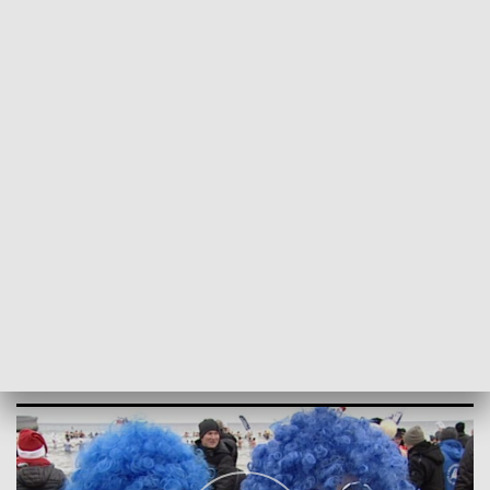
POWRÓT DO
SZCZECIN
TVP REGIONY
Królowie zimy pożegnali Kołobrzeg
2018-01-14
Karol Figurski / DF