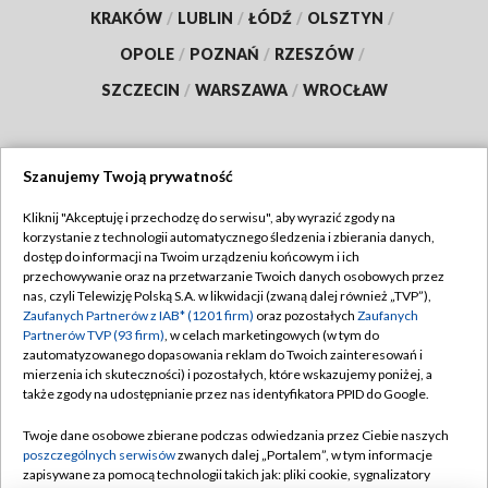
KRAKÓW
/
LUBLIN
/
ŁÓDŹ
/
OLSZTYN
/
OPOLE
/
POZNAŃ
/
RZESZÓW
/
SZCZECIN
/
WARSZAWA
/
WROCŁAW
Szanujemy Twoją prywatność
Dołącz do nas:
Kliknij "Akceptuję i przechodzę do serwisu", aby wyrazić zgody na
korzystanie z technologii automatycznego śledzenia i zbierania danych,
TVP
dostęp do informacji na Twoim urządzeniu końcowym i ich
Abonament TVP
przechowywanie oraz na przetwarzanie Twoich danych osobowych przez
Regulamin TVP
nas, czyli Telewizję Polską S.A. w likwidacji (zwaną dalej również „TVP”),
Emisja w TVP
Polityka prywatności
Zaufanych Partnerów z IAB* (1201 firm)
oraz pozostałych
Zaufanych
Partnerów TVP (93 firm)
, w celach marketingowych (w tym do
Centrum informacji TVP
Moje zgody
zautomatyzowanego dopasowania reklam do Twoich zainteresowań i
mierzenia ich skuteczności) i pozostałych, które wskazujemy poniżej, a
Naziemna Telewizja Cyfrowa
Pomoc
także zgody na udostępnianie przez nas identyfikatora PPID do Google.
Sklep TVP
Biuro reklamy
Twoje dane osobowe zbierane podczas odwiedzania przez Ciebie naszych
Rada Programowa
Kontakt
poszczególnych serwisów
zwanych dalej „Portalem”, w tym informacje
zapisywane za pomocą technologii takich jak: pliki cookie, sygnalizatory
System NOS