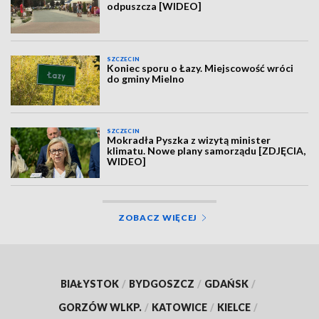
odpuszcza [WIDEO]
SZCZECIN
Koniec sporu o Łazy. Miejscowość wróci
do gminy Mielno
SZCZECIN
Mokradła Pyszka z wizytą minister
klimatu. Nowe plany samorządu [ZDJĘCIA,
WIDEO]
ZOBACZ WIĘCEJ
BIAŁYSTOK
/
BYDGOSZCZ
/
GDAŃSK
/
GORZÓW WLKP.
/
KATOWICE
/
KIELCE
/