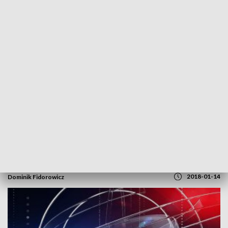
POWRÓT DO
SZCZECIN
TVP REGIONY
Startujemy o 7:30
2018-01-14
Dominik Fidorowicz