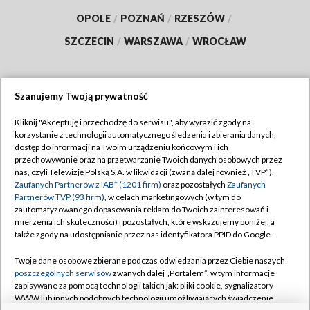
OPOLE
/
POZNAŃ
/
RZESZÓW
/
SZCZECIN
/
WARSZAWA
/
WROCŁAW
Szanujemy Twoją prywatność
Dołącz do nas:
Kliknij "Akceptuję i przechodzę do serwisu", aby wyrazić zgody na
korzystanie z technologii automatycznego śledzenia i zbierania danych,
TVP
dostęp do informacji na Twoim urządzeniu końcowym i ich
Abonament TVP
przechowywanie oraz na przetwarzanie Twoich danych osobowych przez
Regulamin TVP
nas, czyli Telewizję Polską S.A. w likwidacji (zwaną dalej również „TVP”),
Emisja w TVP
Polityka prywatności
Zaufanych Partnerów z IAB* (1201 firm)
oraz pozostałych
Zaufanych
Partnerów TVP (93 firm)
, w celach marketingowych (w tym do
Centrum informacji TVP
Moje zgody
zautomatyzowanego dopasowania reklam do Twoich zainteresowań i
mierzenia ich skuteczności) i pozostałych, które wskazujemy poniżej, a
Naziemna Telewizja Cyfrowa
Pomoc
także zgody na udostępnianie przez nas identyfikatora PPID do Google.
Sklep TVP
Biuro reklamy
Twoje dane osobowe zbierane podczas odwiedzania przez Ciebie naszych
Rada Programowa
Kontakt
poszczególnych serwisów
zwanych dalej „Portalem”, w tym informacje
zapisywane za pomocą technologii takich jak: pliki cookie, sygnalizatory
System NOS
WWW lub innych podobnych technologii umożliwiających świadczenie