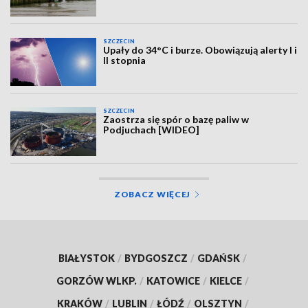
SZCZECIN
Upały do 34°C i burze. Obowiązują alerty I i
II stopnia
SZCZECIN
Zaostrza się spór o bazę paliw w
Podjuchach [WIDEO]
ZOBACZ WIĘCEJ
BIAŁYSTOK
/
BYDGOSZCZ
/
GDAŃSK
/
GORZÓW WLKP.
/
KATOWICE
/
KIELCE
/
KRAKÓW
/
LUBLIN
/
ŁÓDŹ
/
OLSZTYN
/